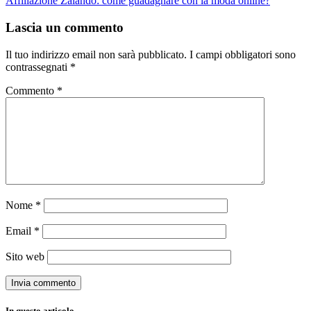
Affiliazione Zalando: come guadagnare con la moda online?
Lascia un commento
Il tuo indirizzo email non sarà pubblicato.
I campi obbligatori sono
contrassegnati
*
Commento
*
Nome
*
Email
*
Sito web
In questo articolo