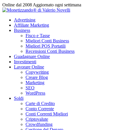
Vai
Online dal 2008
Aggiornato ogni settimana
al
contenuto
Advertising
Affiliate Marketing
Business
Fisco e Tasse
Migliori Conti Business
Migliori POS Portatili
Recensioni Conti Business
Guadagnare Online
Investimenti
Lavorare Online
Copywriting
Creare Blog
Marketing
SEO
WordPress
Soldi
Carte di Credito
Conto Corrente
Conti Correnti Migliori
Criptovalute
Crowdfunding
Gestione del Denaro