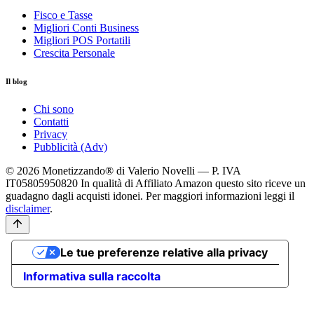
Fisco e Tasse
Migliori Conti Business
Migliori POS Portatili
Crescita Personale
Il blog
Chi sono
Contatti
Privacy
Pubblicità (Adv)
© 2026 Monetizzando® di Valerio Novelli — P. IVA
IT05805950820
In qualità di Affiliato Amazon questo sito riceve un
guadagno dagli acquisti idonei. Per maggiori informazioni leggi il
disclaimer
.
Le tue preferenze relative alla privacy
Informativa sulla raccolta