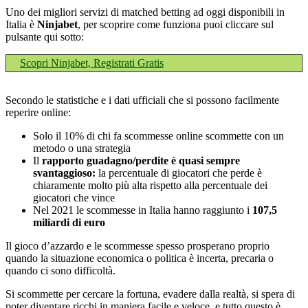
Uno dei migliori servizi di matched betting ad oggi disponibili in
Italia è
Ninjabet
, per scoprire come funziona puoi cliccare sul
pulsante qui sotto:
Scopri Ninjabet, Registrati Gratis
Secondo le statistiche e i dati ufficiali che si possono facilmente
reperire online:
Solo il 10% di chi fa scommesse online scommette con un
metodo o una strategia
Il
rapporto guadagno/perdite è quasi sempre
svantaggioso:
la percentuale di giocatori che perde è
chiaramente molto più alta rispetto alla percentuale dei
giocatori che vince
Nel 2021 le scommesse in Italia hanno raggiunto i
107,5
miliardi di euro
Il gioco d’azzardo e le scommesse spesso prosperano proprio
quando la situazione economica o politica è incerta, precaria o
quando ci sono difficoltà.
Si scommette per cercare la fortuna, evadere dalla realtà, si spera di
poter diventare ricchi in maniera facile e veloce, e tutto questo è