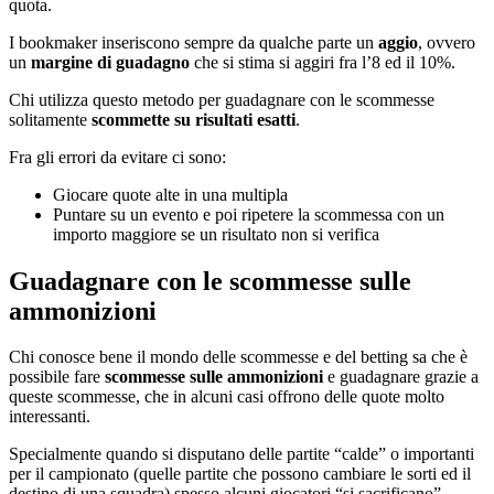
quota.
I bookmaker inseriscono sempre da qualche parte un
aggio
, ovvero
un
margine di guadagno
che si stima si aggiri fra l’8 ed il 10%.
Chi utilizza questo metodo per guadagnare con le scommesse
solitamente
scommette su risultati esatti
.
Fra gli errori da evitare ci sono:
Giocare quote alte in una multipla
Puntare su un evento e poi ripetere la scommessa con un
importo maggiore se un risultato non si verifica
Guadagnare con le scommesse sulle
ammonizioni
Chi conosce bene il mondo delle scommesse e del betting sa che è
possibile fare
scommesse sulle ammonizioni
e guadagnare grazie a
queste scommesse, che in alcuni casi offrono delle quote molto
interessanti.
Specialmente quando si disputano delle partite “calde” o importanti
per il campionato (quelle partite che possono cambiare le sorti ed il
destino di una squadra) spesso alcuni giocatori “si sacrificano”