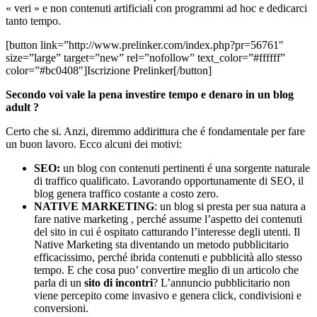
« veri » e non contenuti artificiali con programmi ad hoc e dedicarci
tanto tempo.
[button link=”http://www.prelinker.com/index.php?pr=56761″
size=”large” target=”new” rel=”nofollow” text_color=”#ffffff”
color=”#bc0408″]Iscrizione Prelinker[/button]
Secondo voi vale la pena investire tempo e denaro in un blog
adult ?
Certo che si. Anzi, diremmo addirittura che é fondamentale per fare
un buon lavoro. Ecco alcuni dei motivi:
SEO:
un blog con contenuti pertinenti é una sorgente naturale
di traffico qualificato. Lavorando opportunamente di SEO, il
blog genera traffico costante a costo zero.
NATIVE MARKETING
: un blog si presta per sua natura a
fare native marketing , perché assume l’aspetto dei contenuti
del sito in cui é ospitato catturando l’interesse degli utenti. Il
Native Marketing sta diventando un metodo pubblicitario
efficacissimo, perché ibrida contenuti e pubblicità allo stesso
tempo. E che cosa puo’ convertire meglio di un articolo che
parla di un
sito di incontri
? L’annuncio pubblicitario non
viene percepito come invasivo e genera click, condivisioni e
conversioni.