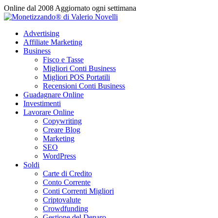
Vai
Online dal 2008
Aggiornato ogni settimana
al
contenuto
Advertising
Affiliate Marketing
Business
Fisco e Tasse
Migliori Conti Business
Migliori POS Portatili
Recensioni Conti Business
Guadagnare Online
Investimenti
Lavorare Online
Copywriting
Creare Blog
Marketing
SEO
WordPress
Soldi
Carte di Credito
Conto Corrente
Conti Correnti Migliori
Criptovalute
Crowdfunding
Gestione del Denaro