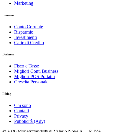
Marketing
Finanza
Conto Corrente
Risparmio
Investimenti
Carte di Credito
Business
Fisco e Tasse
Migliori Conti Business
Migliori POS Portatili
Crescita Personale
Il blog
Chi sono
Contatti
Privacy
Pubblicità (Adv)
© 2026 Monetizzando® di Valerio Novelli — P. IVA