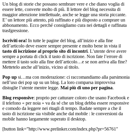
Un blog di storie che possano sembrare vere e che diano voglia di
essere lette, converte molto di più. Il lettore del blog necessita di
maggior attenzione intellettuale, anche se legge una storia piccante.
E’ un lettore più attento, più raffinato e più disposto a comprare un
abbonamento. Ecco perché consigliamo cura nei dettagli e raffinata
trasfgressione.
Iscriviti ora!
In tutte le pagine del blog, all’inizio e alla fine
dell’articolo deve essere sempre presente e molto bene in vista il
tasto di iscrizione al proprio sito di incontri
. L’utente deve avere
sempre a portata di click il tasto di iscrizione. Non fate l’errore di
mettere il tasto solo alla fine dell’articolo…e se non arriva alla fine?
Mettetelo anche all’inizio, vicino al titolo.
Pop up
si…ma con moderazione: ci raccomandiamo alla parsimonia
nell’uso dei pop up su un blog. La loro comparsa improvvisa
distoglie l’utente mentre legge.
Mai più di uno per pagina
.
Blog responsive
: proprio per catturare coloro che usano Facebook e
il telefono « per noia » va da sé che un blog debba essere responsive
e comodo da leggere nei ritagli di tempo. Badate sempre a che il
tasto di iscrizione sia visibile anche dal mobile : le conversioni da
mobile hanno largamente superato il desktop.
[button link=”http://www.prelinker.com/index.php?pr=56761″