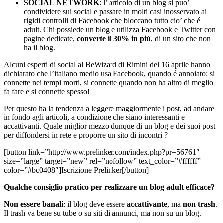
SOCIAL NETWORK
: l’ articolo di un blog si puo’
condividere sui social e passare in molti casi inosservato ai
rigidi controlli di Facebook che bloccano tutto cio’ che é
adult. Chi possiede un blog e utilizza Facebook e Twitter con
pagine dedicate,
converte il 30% in più
, di un sito che non
ha il blog.
Alcuni esperti di social al BeWizard di Rimini del 16 aprile hanno
dichiarato che l’italiano medio usa Facebook, quando é annoiato: si
connette nei tempi morti, si connette quando non ha altro di meglio
fa fare e si connette spesso!
Per questo ha la tendenza a leggere maggiormente i post, ad andare
in fondo agli articoli, a condizione che siano interessanti e
accattivanti. Quale miglior mezzo dunque di un blog e dei suoi post
per diffondersi in rete e proporre un sito di incontri ?
[button link=”http://www.prelinker.com/index.php?pr=56761″
size=”large” target=”new” rel=”nofollow” text_color=”#ffffff”
color=”#bc0408″]Iscrizione Prelinker[/button]
Qualche consiglio pratico per realizzare un blog adult efficace?
Non essere banali
: il blog deve essere
accattivante
, ma
non trash
.
Il trash va bene su tube o su siti di annunci, ma non su un blog.