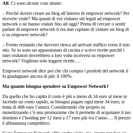
Alt
. Ci sono alcune cose strane:
– Perchè dovrei creare un blog all’interno di empower network? Per
ricevere visite? Ma quanti di voi visitano siti legati ad empower
network o ne hanno visitati fino ad oggi? Prima di cercare o sentir
parlare di empower network ti era mai capitato di visitare un blog di
o su empower network?
– Fermo restando che davvero riesca ad arrivare traffico verso il mio
sito. Se io sono un appassionato di cucina e scrivo ricette perchè i
miei visitatori dovrebbero a loro volta iscriversi su empower
network? Vogliono solo leggere ricette….
Empower network dice poi che chi compra i prodotti del network ti
fa guadagnare ancora di più: il 100%.
Ma quanto bisogna spendere su Empower Network?
Da quello che ho capito il costo è più o meno di 34 euro al mese (e
facendo un conto rapido, se bisogna pagare ogni mese 34 euro, si
tratta di 408 euro l’anno). Considerando che proprio su
monetizzando c’è una promozione che ti permette di acquistare il tuo
dominio e l’hosting per 12 mesi a 17 euro più iva l’anno…. Il prezzo
è abbastanza competitivo.