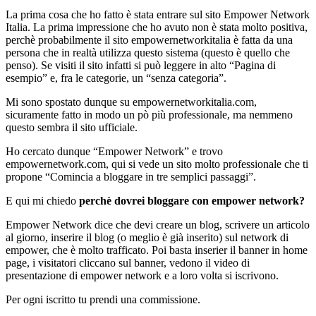
La prima cosa che ho fatto è stata entrare sul sito Empower Network
Italia. La prima impressione che ho avuto non è stata molto positiva,
perchè probabilmente il sito empowernetworkitalia è fatta da una
persona che in realtà utilizza questo sistema (questo è quello che
penso). Se visiti il sito infatti si può leggere in alto “Pagina di
esempio” e, fra le categorie, un “senza categoria”.
Mi sono spostato dunque su empowernetworkitalia.com,
sicuramente fatto in modo un pò più professionale, ma nemmeno
questo sembra il sito ufficiale.
Ho cercato dunque “Empower Network” e trovo
empowernetwork.com, qui si vede un sito molto professionale che ti
propone “Comincia a bloggare in tre semplici passaggi”.
E qui mi chiedo
perchè dovrei bloggare con empower network?
Empower Network dice che devi creare un blog, scrivere un articolo
al giorno, inserire il blog (o meglio è già inserito) sul network di
empower, che è molto trafficato. Poi basta inserier il banner in home
page, i visitatori cliccano sul banner, vedono il video di
presentazione di empower network e a loro volta si iscrivono.
Per ogni iscritto tu prendi una commissione.