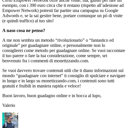
Certo Empower Network offre anche visite, ma, giusto per fare un
esempio, con i 390 euro circa che ti restano (rispetto all’adesione ad
Empower Network) potresti far partire una campagna su Google
Adwords e, se la sai gestire bene, portare comunque un pò di visite
(e quindi traffico) al tuo sito!
A naso cosa ne penso?
A me non sembra un metodo “rivoluzionario” o “fantastico ed
originale” per guadagnare online, e personalmente non lo
consiglierei come metodo per guadagnare online. Se vuoi raccontare
il tuo parere o fare la tua considerazione, come sempre, sei
benvenuto fra i commenti di monetizzando.com.
Se vuoi davvero trovare contenuti utili che ti diano informazioni sul
mondo “guadagnare con internet” ti consiglio di spulciare e navigare
in lungo e in largo su monetizzando.com, i contenuti sono tutti
gratuiti e fruibili in maniera rapida e veloce!
Buon lavoro, buon guadagno online e in bocca al lupo,
Valerio