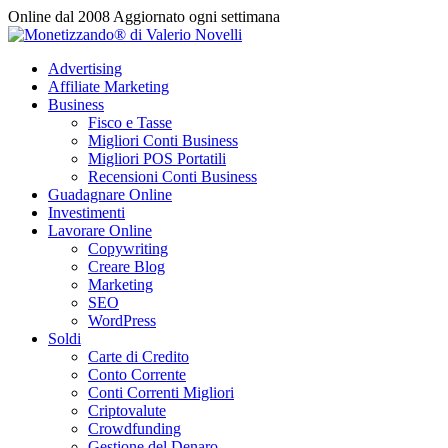
Vai
Online dal 2008
Aggiornato ogni settimana
al
contenuto
Advertising
Affiliate Marketing
Business
Fisco e Tasse
Migliori Conti Business
Migliori POS Portatili
Recensioni Conti Business
Guadagnare Online
Investimenti
Lavorare Online
Copywriting
Creare Blog
Marketing
SEO
WordPress
Soldi
Carte di Credito
Conto Corrente
Conti Correnti Migliori
Criptovalute
Crowdfunding
Gestione del Denaro