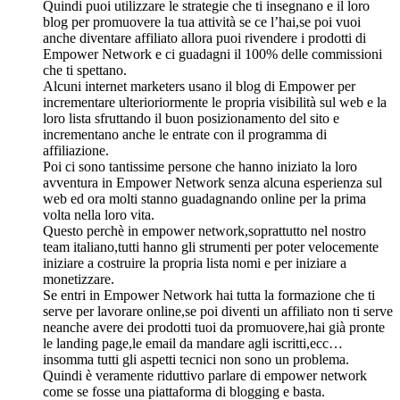
Quindi puoi utilizzare le strategie che ti insegnano e il loro
blog per promuovere la tua attività se ce l’hai,se poi vuoi
anche diventare affiliato allora puoi rivendere i prodotti di
Empower Network e ci guadagni il 100% delle commissioni
che ti spettano.
Alcuni internet marketers usano il blog di Empower per
incrementare ulterioriormente le propria visibilità sul web e la
loro lista sfruttando il buon posizionamento del sito e
incrementano anche le entrate con il programma di
affiliazione.
Poi ci sono tantissime persone che hanno iniziato la loro
avventura in Empower Network senza alcuna esperienza sul
web ed ora molti stanno guadagnando online per la prima
volta nella loro vita.
Questo perchè in empower network,soprattutto nel nostro
team italiano,tutti hanno gli strumenti per poter velocemente
iniziare a costruire la propria lista nomi e per iniziare a
monetizzare.
Se entri in Empower Network hai tutta la formazione che ti
serve per lavorare online,se poi diventi un affiliato non ti serve
neanche avere dei prodotti tuoi da promuovere,hai già pronte
le landing page,le email da mandare agli iscritti,ecc…
insomma tutti gli aspetti tecnici non sono un problema.
Quindi è veramente riduttivo parlare di empower network
come se fosse una piattaforma di blogging e basta.