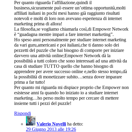
Per quanto riguarda l’affiliazione,quindi il
business,sicuramente può essere un’ottima opportunità,molti
affiliati italiani in pochi mesi hanno già raggiunto risultati
notevoli e molti di loro non avevano esperienza di internet
marketing prima di allora!
La filosofia,se vogliamo chiamarla così,di Empower Network
è “guadagna mentre impari a fare internet marketing”.
Ho speso anni personalmente per studiare internet marketing
da vari guru,americani e poi italiani,che ti danno solo dei
pezzetti del puzzle che hai bisogno di comporre per iniziare
davvero una attività online;Empower Network dà la
possibilità a tutti coloro che sono interessati ad una attività da
casa di studiare TUTTO quello che hanno bisogno di
apprendere per avere successo online e,nello stesso tempo,dà
la possibilità di monetizzare subito…senza dover imparare
prima a far tutto!
Per quanto mi riguarda mi dispiace proprio che Empower non
esistesse anni fa quando ho iniziato io a studiare internet
marketing…ho perso molto tempo per cercare di mettere
insieme tutti i pezzi del puzzle!
Rispondi
Valerio Novelli
ha detto:
29 Giugno 2013 alle 19:26