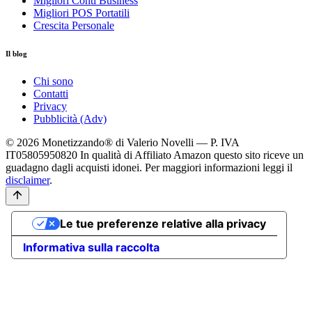
Migliori Conti Business
Migliori POS Portatili
Crescita Personale
Il blog
Chi sono
Contatti
Privacy
Pubblicità (Adv)
© 2026 Monetizzando® di Valerio Novelli — P. IVA
IT05805950820
In qualità di Affiliato Amazon questo sito riceve un
guadagno dagli acquisti idonei. Per maggiori informazioni leggi il
disclaimer
.
Le tue preferenze relative alla privacy
Informativa sulla raccolta