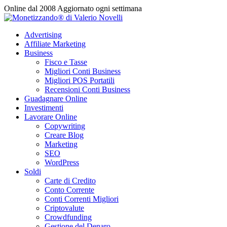
Vai
Online dal 2008
Aggiornato ogni settimana
al
contenuto
Advertising
Affiliate Marketing
Business
Fisco e Tasse
Migliori Conti Business
Migliori POS Portatili
Recensioni Conti Business
Guadagnare Online
Investimenti
Lavorare Online
Copywriting
Creare Blog
Marketing
SEO
WordPress
Soldi
Carte di Credito
Conto Corrente
Conti Correnti Migliori
Criptovalute
Crowdfunding
Gestione del Denaro