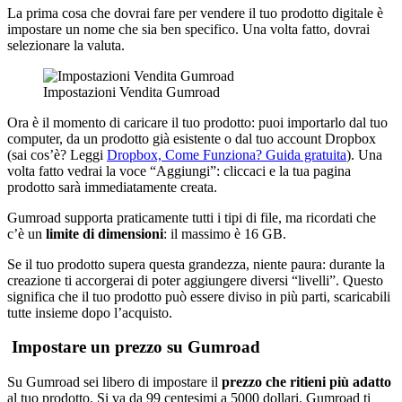
La prima cosa che dovrai fare per vendere il tuo prodotto digitale è
impostare un nome che sia ben specifico. Una volta fatto, dovrai
selezionare la valuta.
Impostazioni Vendita Gumroad
Ora è il momento di caricare il tuo prodotto: puoi importarlo dal tuo
computer, da un prodotto già esistente o dal tuo account Dropbox
(sai cos’è? Leggi
Dropbox, Come Funziona? Guida gratuita
). Una
volta fatto vedrai la voce “Aggiungi”: cliccaci e la tua pagina
prodotto sarà immediatamente creata.
Gumroad supporta praticamente tutti i tipi di file, ma ricordati che
c’è un
limite di dimensioni
: il massimo è 16 GB.
Se il tuo prodotto supera questa grandezza, niente paura: durante la
creazione ti accorgerai di poter aggiungere diversi “livelli”. Questo
significa che il tuo prodotto può essere diviso in più parti, scaricabili
tutte insieme dopo l’acquisto.
Impostare un prezzo su Gumroad
Su Gumroad sei libero di impostare il
prezzo che ritieni più adatto
al tuo prodotto. Si va da 99 centesimi a 5000 dollari. Gumroad ti