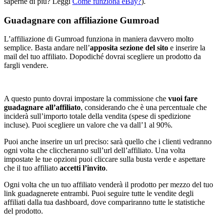
saperne di più? Leggi
Come funziona eBay?
).
Guadagnare con affiliazione Gumroad
L’affiliazione di Gumroad funziona in maniera davvero molto
semplice. Basta andare nell’
apposita sezione del sito
e inserire la
mail del tuo affiliato. Dopodiché dovrai scegliere un prodotto da
fargli vendere.
A questo punto dovrai impostare la commissione che
vuoi fare
guadagnare all’affiliato
, considerando che è una percentuale che
inciderà sull’importo totale della vendita (spese di spedizione
incluse). Puoi scegliere un valore che va dall’1 al 90%.
Puoi anche inserire un url preciso: sarà quello che i clienti vedranno
ogni volta che cliccheranno sull’url dell’affiliato. Una volta
impostate le tue opzioni puoi cliccare sulla busta verde e aspettare
che il tuo affiliato
accetti l’invito
.
Ogni volta che un tuo affiliato venderà il prodotto per mezzo del tuo
link guadagnerete entrambi. Puoi seguire tutte le vendite degli
affiliati dalla tua dashboard, dove compariranno tutte le statistiche
del prodotto.