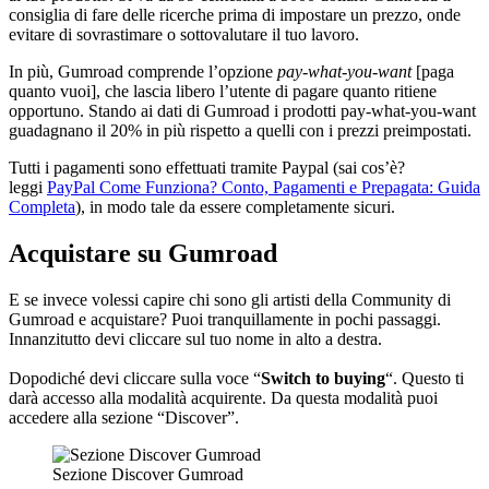
consiglia di fare delle ricerche prima di impostare un prezzo, onde
evitare di sovrastimare o sottovalutare il tuo lavoro.
In più, Gumroad comprende l’opzione
pay-what-you-want
[paga
quanto vuoi], che lascia libero l’utente di pagare quanto ritiene
opportuno. Stando ai dati di Gumroad i prodotti pay-what-you-want
guadagnano il 20% in più rispetto a quelli con i prezzi preimpostati.
Tutti i pagamenti sono effettuati tramite Paypal (sai cos’è?
leggi
PayPal Come Funziona? Conto, Pagamenti e Prepagata: Guida
Completa
), in modo tale da essere completamente sicuri.
Acquistare su Gumroad
E se invece volessi capire chi sono gli artisti della Community di
Gumroad e acquistare? Puoi tranquillamente in pochi passaggi.
Innanzitutto devi cliccare sul tuo nome in alto a destra.
Dopodiché devi cliccare sulla voce “
Switch to buying
“. Questo ti
darà accesso alla modalità acquirente. Da questa modalità puoi
accedere alla sezione “Discover”.
Sezione Discover Gumroad