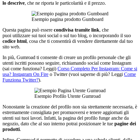
lo descrive
, che ne riporta le particolarità e il prezzo.
Esempio pagina prodotto Gumboard
Questa pagina può essere
condivisa tramite link
, che
puoi utilizzare sui tuoi social o sul tuo blog, o incorporando il suo
codice html
, cosa che ti consentirà di vendere direttamente dal tuo
sito web.
In più, Gumroad ti consente di creare un profilo personale che gli
utenti iscritti possono seguire, richiamando social come Instagram
(sai come funziona? Leggi)
Corso Completo Per Instagram: Come si
usa? Instagram On Fire
o Twitter (vuoi saperne di più? Leggi
Come
Funziona Twitter?
).
Esempio Profilo Utente Gumroad
Nonostante la creazione del profilo non sia strettamente necessaria, è
estremamente consigliata per promuoversi e tenere aggiornati gli
utenti sui tuoi lavori. Infatti, la pagina del profilo funge anche da
negozio, dato che al suo interno potrai posizionare le tue
pagine dei
prodotti
.
Infine, Gumroad ti permette di accedere a una scheda clienti, dalla