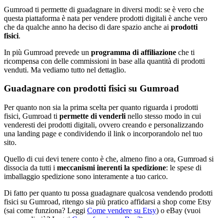
Gumroad ti permette di guadagnare in diversi modi: se è vero che
questa piattaforma è nata per vendere prodotti digitali è anche vero
che da qualche anno ha deciso di dare spazio anche ai
prodotti
fisici
.
In più Gumroad prevede un
programma di affiliazione
che ti
ricompensa con delle commissioni in base alla quantità di prodotti
venduti. Ma vediamo tutto nel dettaglio.
Guadagnare con prodotti fisici su Gumroad
Per quanto non sia la prima scelta per quanto riguarda i prodotti
fisici, Gumroad ti
permette di venderli
nello stesso modo in cui
venderesti dei prodotti digitali, ovvero creando e personalizzando
una landing page e condividendo il link o incorporandolo nel tuo
sito.
Quello di cui devi tenere conto è che, almeno fino a ora, Gumroad si
dissocia da tutti i
meccanismi inerenti la spedizione
: le spese di
imballaggio spedizione sono interamente a tuo carico.
Di fatto per quanto tu possa guadagnare qualcosa vendendo prodotti
fisici su Gumroad, ritengo sia più pratico affidarsi a shop come Etsy
(sai come funziona? Leggi
Come vendere su Etsy
) o eBay (vuoi