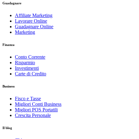
Guadagnare
Affiliate Marketing
Lavorare Online
Guadagnare Online
Marketing
Finanza
Conto Corrente
Risparmio
Investimenti
Carte di Credito
Business
Fisco e Tasse
Migliori Conti Business
Migliori POS Portatili
Crescita Personale
Il blog