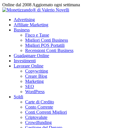
Vai
Online dal 2008
Aggiornato ogni settimana
al
contenuto
Advertising
Affiliate Marketing
Business
Fisco e Tasse
Migliori Conti Business
Migliori POS Portatili
Recensioni Conti Business
Guadagnare Online
Investimenti
Lavorare Online
Copywriting
Creare Blog
Marketing
SEO
WordPress
Soldi
Carte di Credito
Conto Corrente
Conti Correnti Migliori
Criptovalute
Crowdfunding
Gestione del Denaro