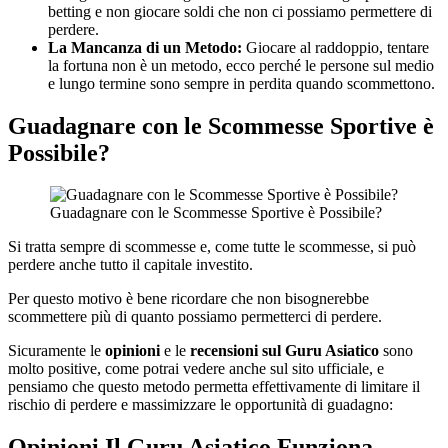
betting e non giocare soldi che non ci possiamo permettere di
perdere.
La Mancanza di un Metodo:
Giocare al raddoppio, tentare
la fortuna non è un metodo, ecco perché le persone sul medio
e lungo termine sono sempre in perdita quando scommettono.
Guadagnare con le Scommesse Sportive è
Possibile?
Guadagnare con le Scommesse Sportive è Possibile?
Si tratta sempre di scommesse e, come tutte le scommesse, si può
perdere anche tutto il capitale investito.
Per questo motivo è bene ricordare che non bisognerebbe
scommettere più di quanto possiamo permetterci di perdere.
Sicuramente le
opinioni
e le
recensioni sul Guru Asiatico
sono
molto positive, come potrai vedere anche sul sito ufficiale, e
pensiamo che questo metodo permetta effettivamente di limitare il
rischio di perdere e massimizzare le opportunità di guadagno:
Opinioni Il Guru Asiatico Funziona