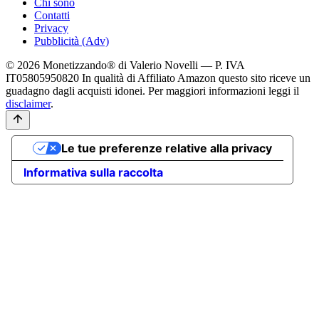
Chi sono
Contatti
Privacy
Pubblicità (Adv)
© 2026 Monetizzando® di Valerio Novelli — P. IVA
IT05805950820
In qualità di Affiliato Amazon questo sito riceve un
guadagno dagli acquisti idonei. Per maggiori informazioni leggi il
disclaimer
.
Le tue preferenze relative alla privacy
Informativa sulla raccolta