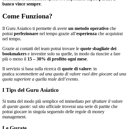
banco vince sempre
.
Come Funziona?
Il Guru Asiatico ti permette di avere
un metodo operativo
che
potrai
perfezionare
nel tempo grazie all’
esperienza
che acquisirai
nel tempo.
Grazie ai contatti del team potrai trovare le
quote sbagliate dei
bookmakers
e investire solo su quelle, in modo da riuscire a fare
più o meno il
15 – 30% di profitto ogni mese
.
Il servizio si basa sulla ricerca di
quote di valore
: in
pratica
scommettere ad una quota di valore vuol dire giocare ad una
quota superiore a quella reale dell’evento
.
I Tips del Guru Asiatico
Si tratta del modo più semplice ed immediato per
sfruttare il valore
di queste quote:
sul sito ufficiale troverai una serie di partite che
potrai giocare in singola seguendo delle regole di money
management.
Le Gurate