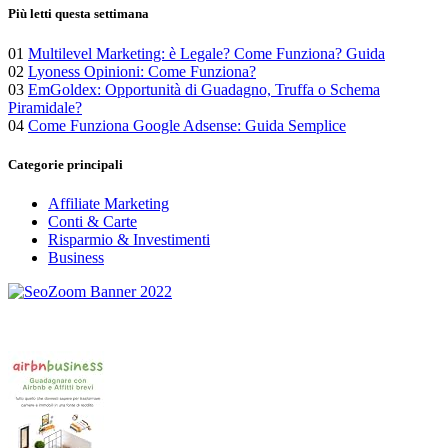
Più letti questa settimana
01
Multilevel Marketing: è Legale? Come Funziona? Guida
02
Lyoness Opinioni: Come Funziona?
03
EmGoldex: Opportunità di Guadagno, Truffa o Schema
Piramidale?
04
Come Funziona Google Adsense: Guida Semplice
Categorie principali
Affiliate Marketing
Conti & Carte
Risparmio & Investimenti
Business