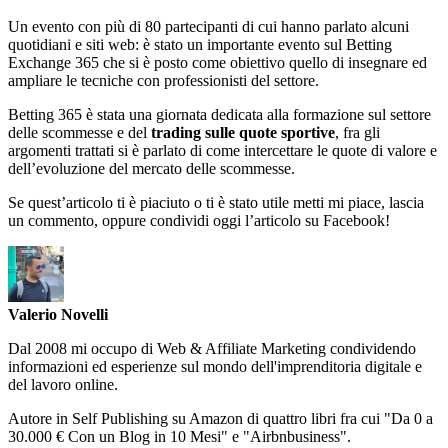
Un evento con più di 80 partecipanti di cui hanno parlato alcuni
quotidiani e siti web: è stato un importante evento sul Betting
Exchange 365 che si è posto come obiettivo quello di insegnare ed
ampliare le tecniche con professionisti del settore.
Betting 365 è stata una giornata dedicata alla formazione sul settore
delle scommesse e del
trading sulle quote sportive
, fra gli
argomenti trattati si è parlato di come intercettare le quote di valore e
dell’evoluzione del mercato delle scommesse.
Se quest’articolo ti è piaciuto o ti è stato utile metti mi piace, lascia
un commento, oppure condividi oggi l’articolo su Facebook!
Valerio Novelli
Dal 2008 mi occupo di Web & Affiliate Marketing condividendo
informazioni ed esperienze sul mondo dell'imprenditoria digitale e
del lavoro online.
Autore in Self Publishing su Amazon di quattro libri fra cui "Da 0 a
30.000 € Con un Blog in 10 Mesi" e "Airbnbusiness".