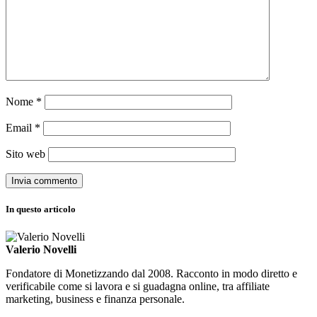
Nome
*
Email
*
Sito web
In questo articolo
Valerio Novelli
Fondatore di Monetizzando dal 2008. Racconto in modo diretto e
verificabile come si lavora e si guadagna online, tra affiliate
marketing, business e finanza personale.