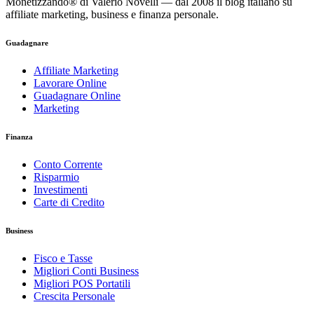
Monetizzando® di Valerio Novelli — dal 2008 il blog italiano su
affiliate marketing, business e finanza personale.
Guadagnare
Affiliate Marketing
Lavorare Online
Guadagnare Online
Marketing
Finanza
Conto Corrente
Risparmio
Investimenti
Carte di Credito
Business
Fisco e Tasse
Migliori Conti Business
Migliori POS Portatili
Crescita Personale