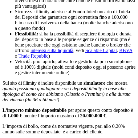
diversi mesi ho notato che altre banche e istituti offrivano tassi
più vantaggiosi)
Sicurezza: illimity aderisce al Fondo Interbancario di Tutela
dei Depositi che garantisce ogni correntista fino a 100.000
€ in caso di insolvenza della banca (molte banche aderiscono
a questo fondo)
Flessibilità:
si ha la possibilità di scegliere tipologia e durata
del deposito in base alle proprie esigenze di risparmio (ma è
bene precisare che oggi esistono anche banche o broker che
offrono
interessi sulla liquidità
, vedi
Scalable Capital
,
BBVA
o
Trade Republic
)
Velocità: puoi aprirlo, attivarlo e gestirlo da pc o smartphone
ed è 100% digitale (molti conti deposito oggi si possono aprire
e gestire interamente online)
Sul sito di illimity è inoltre disponibile un
simulatore
che mostra
quanto possiamo guadagnare con i depositi illimity in base alla
tipologia di conto che abbiamo (Classic o Premium) e alla durata
del vincolo (da 36 a 60 mesi)
.
L’importo minimo depositabile
per aprire questo conto deposito è
di
1.000 €
mentre l’importo massimo di
20.000.000 €
.
L’imposta di bollo, come da normativa vigente, pari allo 0,20%
annuo sulle somme depositate, è a carico del cliente.