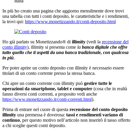
Italia
In più ho creato una pagina che aggiorno mensilmente dove trovi
una tabella con tutti i conti deposito, le caratteristiche e i rendimenti,
la trovi qui:
https://www.monetizzando.it/conti-deposito.html
Ho già parlato su Monetizzando® di
illimity
(vedi la
recensione del
conto illimity
), illimity si presenta come
la
banca digitale che offre
tutto quello che ti aspetti da una banca tradizionale, con qualcosa
in più
.
Per poter aprire un conto deposito con illimity è necessario essere
titolari di un conto corrente presso la stessa banca.
Chi apre un conto corrente con illimity può
gestire tutte le
operazioni da smartphone, tablet e computer
(cosa che in realtà
fanno diversi conti correnti, a proposito vedi anche
https://www.monetizzando.it/conti-correnti.html
).
Prima di entrare nel cuore di questa
recensione del conto deposito
illimity
una premessa è doverosa:
tassi e rendimenti variano di
continuo
, per questo motivo nell’articolo non inserirò il tasso offerto
a chi sceglie questi conti deposito.