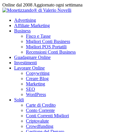
Vai
Online dal 2008
Aggiornato ogni settimana
al
contenuto
Advertising
Affiliate Marketing
Business
Fisco e Tasse
Migliori Conti Business
Migliori POS Portatili
Recensioni Conti Business
Guadagnare Online
Investimenti
Lavorare Online
Copywriting
Creare Blog
Marketing
SEO
WordPress
Soldi
Carte di Credito
Conto Corrente
Conti Correnti Migliori
Criptovalute
Crowdfunding
Gestione del Denaro