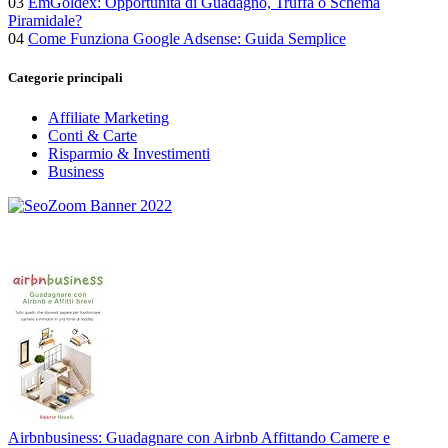
03
EmGoldex: Opportunità di Guadagno, Truffa o Schema
Piramidale?
04
Come Funziona Google Adsense: Guida Semplice
Categorie principali
Affiliate Marketing
Conti & Carte
Risparmio & Investimenti
Business
Airbnbusiness: Guadagnare con Airbnb Affittando Camere e