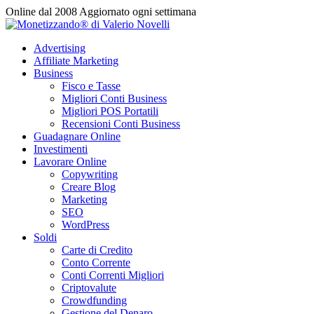
Vai
Online dal 2008
Aggiornato ogni settimana
al
contenuto
Advertising
Affiliate Marketing
Business
Fisco e Tasse
Migliori Conti Business
Migliori POS Portatili
Recensioni Conti Business
Guadagnare Online
Investimenti
Lavorare Online
Copywriting
Creare Blog
Marketing
SEO
WordPress
Soldi
Carte di Credito
Conto Corrente
Conti Correnti Migliori
Criptovalute
Crowdfunding
Gestione del Denaro