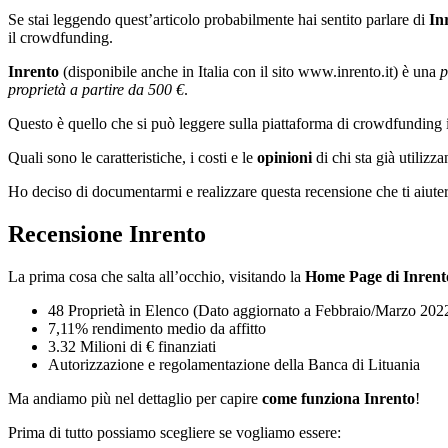
Se stai leggendo quest’articolo probabilmente hai sentito parlare di
In
il crowdfunding.
Inrento
(disponibile anche in Italia con il sito www.inrento.it) è una
p
proprietà a partire da 500 €
.
Questo è quello che si può leggere sulla piattaforma di crowdfundin
Quali sono le caratteristiche, i costi e
le
opinioni
di chi sta già utilizz
Ho deciso di documentarmi e realizzare questa recensione che ti aiuter
Recensione Inrento
La prima cosa che salta all’occhio, visitando la
Home Page di Inrento
48 Proprietà in Elenco (Dato aggiornato a Febbraio/Marzo 202
7,11% rendimento medio da affitto
3.32 Milioni di € finanziati
Autorizzazione e regolamentazione della Banca di Lituania
Ma andiamo più nel dettaglio per capire
come funziona Inrento
!
Prima di tutto possiamo scegliere se vogliamo essere: