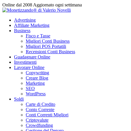
Vai
Online dal 2008
Aggiornato ogni settimana
al
contenuto
Advertising
Affiliate Marketing
Business
Fisco e Tasse
Migliori Conti Business
Migliori POS Portatili
Recensioni Conti Business
Guadagnare Online
Investimenti
Lavorare Online
Copywriting
Creare Blog
Marketing
SEO
WordPress
Soldi
Carte di Credito
Conto Corrente
Conti Correnti Migliori
Criptovalute
Crowdfunding
Gestione del Denaro