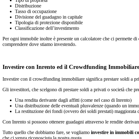
Tipo di proprietà
Distribuzione
Tasso di occupazione
Divisione del guadagno in capitale
Tipologia di protezione disponibile
Classificazione dell’investimento
Per ogni immobile inoltre è presente un calcolatore che ci permette di 
comprendere dove stiamo investendo.
Investire con Inrento ed il Crowdfunding Immobiliar
Investire con il crowdfunding immobiliare significa prestare soldi a pr
Gli investitori, che scelgono di prestare soldi a privati o società che pr
Una rendita derivante dagli affitti (come nel caso di Inrento)
Una distribuzione delle eventuali plusvalenze (quando un immob
La restituzione dei fondi (ovvero dei soldi prestati) maggiorata de
Con Inrento si possono ottenere guadagni attraverso le rendite derivanti
Tutto quello che dobbiamo fare, se vogliamo
investire in immobili c
che ci venga riconosciuta la nostra quota.