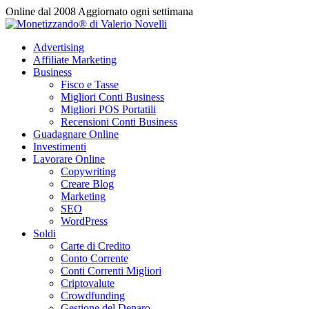
Vai
Online dal 2008
Aggiornato ogni settimana
al
contenuto
Advertising
Affiliate Marketing
Business
Fisco e Tasse
Migliori Conti Business
Migliori POS Portatili
Recensioni Conti Business
Guadagnare Online
Investimenti
Lavorare Online
Copywriting
Creare Blog
Marketing
SEO
WordPress
Soldi
Carte di Credito
Conto Corrente
Conti Correnti Migliori
Criptovalute
Crowdfunding
Gestione del Denaro