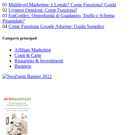
01
Multilevel Marketing: è Legale? Come Funziona? Guida
02
Lyoness Opinioni: Come Funziona?
03
EmGoldex: Opportunità di Guadagno, Truffa o Schema
Piramidale?
04
Come Funziona Google Adsense: Guida Semplice
Categorie principali
Affiliate Marketing
Conti & Carte
Risparmio & Investimenti
Business