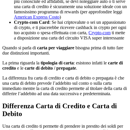
più conosciute ed affidabili, se devi noleggiare auto o ti serve
una carta di credito è sicuramente una soluzione ideale con un
famosissimo programma di rewards (per approfondire leggi
American Express Costo
)
Crypto-com Card
: Se hai criptovalute o sei un appassionato
di crypto, e ti piacerebbe ricevere cashback in crypto per ogni
tuo acquisto o spesa effettuata con carta,
Crypto-com
ti mette
a disposizione una carta del circuito VISA super interessante
Quando si parla di
carta per viaggiare
bisogna prima di tutto fare
due distinzioni importanti.
La prima riguarda la
tipologia di carta
: esistono infatti le
carte di
credito
e le
carte di debito / prepagate
.
La differenza fra carta di credito e carta di debito o prepagata è che
una carta di debito prevede l’addebito sul conto o sulla carta
immediato mentre la carta di credito permette al titolare della carta di
differire l’addebito ad una data successiva e predeterminata.
Differenza Carta di Credito e Carta di
Debito
Una carta di credito ti permette di prendere in prestito dei soldi per