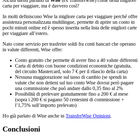
Alcuni utenti parlano di
Wise
(ex Transferwise) come della migliore
carta per viaggiare, ma è davvero così?
In molti definiscono Wise la migliore carta per viaggiare perché offre
assistenza personalizzata multilingue, permette di aprire un conto in
pochi minuti online ed è spesso inserita nella lista delle migliori carte
per viaggiare all’estero.
Nato come servizio per trasferire soldi fra conti bancari che operano
in valute differenti, Wise offre:
Conto gratuito che permette di avere fino a 40 valute differenti
Carta di debito con buone condizioni economiche (gratuita,
del circuito Mastercard, solo 7 € per il rilascio della carta)
Nessuna maggiorazione sul tasso di cambio (se spendi in
valute che non detieni sul tuo conto Wise dovrai però pagare
una commissione che può andare dallo 0,35 fino al 2%
Possibilità di prelevare gratuitamente fino a 200 € al mese
(sopra i 200 € si pagano 50 centesimi di commissione +
l’1,75% sull’importo prelevato)
Ho già parlato di Wise anche in
TransferWise Opinioni
.
Conclusioni