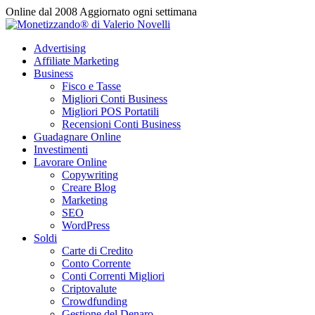
Vai
Online dal 2008
Aggiornato ogni settimana
al
contenuto
Advertising
Affiliate Marketing
Business
Fisco e Tasse
Migliori Conti Business
Migliori POS Portatili
Recensioni Conti Business
Guadagnare Online
Investimenti
Lavorare Online
Copywriting
Creare Blog
Marketing
SEO
WordPress
Soldi
Carte di Credito
Conto Corrente
Conti Correnti Migliori
Criptovalute
Crowdfunding
Gestione del Denaro