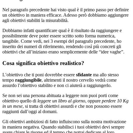
Nel paragrafo precedente hai visto qual è il primo passo per definire
un obiettivo in maniera efficace. Adesso però dobbiamo aggiungere
agli obiettivi stabiliti la misurabilità.
Dobbiamo infatti quantificare qual è il risultato da raggiungere e
possibilmente deve poter essere scritto sotto forma numerica,
tangibile. Come vedi, nei 3 esempi del paragrafo precedente, ho
inserito dei numeri di riferimento, rendendo così più concreti gli
obiettivi che all’iniziano erano semplicemente delle “idee vaghe”.
Cosa significa obiettivo realistico?
L’obiettivo che ti poni dovrebbe essere
sfidante
ma allo stesso
tempo
raggiungibile
, altrimenti il nostro cervello vedrà come
assurdo l’obiettivo stabilito e non ci aiuterà a raggiungerlo.
Se non sei una persona abituata a leggere non puoi porti come
obiettivo quello di
leggere un libro al giorno
, oppure
perdere 10 Kg
in un mese
, si tratta di obiettivi assurdi e che non possono essere
raggiunti dall’oggi al domani.
Gli obiettivi ambiziosi di fatto influiscono sulla nostra motivazione
in maniera negativa. Quando stabilisci i tuoi obiettivi devi sempre
avere chiare le risorse ed il tempo che potrai dedicare al loro