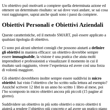
Un obiettivo può motivarti a compiere quella determinata azione ed
ottenere un determinato risultato: se sai dove vuoi andare, se sai cosa
vuoi raggiungere, saprai anche quali sono i passi da compiere.
Obiettivi Personali e Obiettivi Aziendali
Queste caratteristiche, ed il metodo SMART, può essere applicato a
qualsiasi tipologia di obiettivo.
Ci sono poi alcuni ulteriori consigli che possono aiutarti a
definire
gli obiettivi
in maniera efficace: un obiettivo dovrebbe sempre
essere
immaginabile
, la visione è una pratica che aiuta molti
imprenditori e professionisti a visualizzare il momento in cui il
risultato sarà raggiunto, vivere l’esperienza ed avere così una forza
di volontà maggiore.
Gli obiettivi dovrebbero inoltre sempre essere suddivisi in
micro
obiettivi
: hai visto l’obiettivo che ho scritto sulla lettura ad esempio?
Anziché scrivere 12 libri in un anno ho scritto 1 libro al mese, poi
l’ho scomposto in micro obiettivi ancora più piccoli (15 pagine al
giorno).
Suddividere un obiettivo in più sotto obiettivi o micro obiettivi ti
aiuterà a rendere l’obiettivo più concreto e ad avere un pratico piano