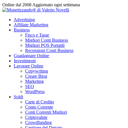
Vai
Online dal 2008
Aggiornato ogni settimana
al
contenuto
Advertising
Affiliate Marketing
Business
Fisco e Tasse
Migliori Conti Business
Migliori POS Portatili
Recensioni Conti Business
Guadagnare Online
Investimenti
Lavorare Online
Copywriting
Creare Blog
Marketing
SEO
WordPress
Soldi
Carte di Credito
Conto Corrente
Conti Correnti Migliori
Criptovalute
Crowdfunding
Gestione del Denaro