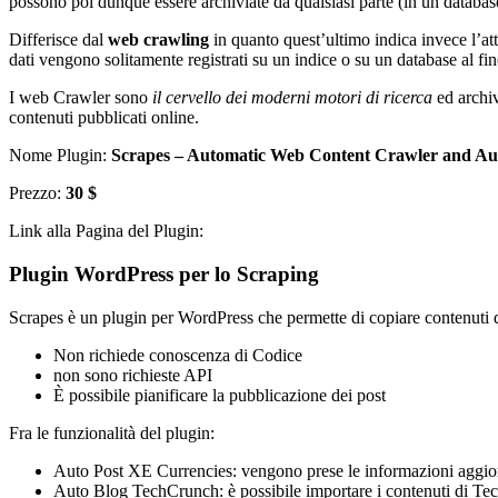
possono poi dunque essere archiviate da qualsiasi parte (in un database,
Differisce dal
web crawling
in quanto quest’ultimo indica invece l’att
dati vengono solitamente registrati su un indice o su un database al fin
I web Crawler sono
il cervello dei moderni motori di ricerca
ed archiv
contenuti pubblicati online.
Nome Plugin:
Scrapes – Automatic Web Content Crawler and Aut
Prezzo:
30 $
Link alla Pagina del Plugin:
Plugin WordPress per lo Scraping
Scrapes è un plugin per WordPress che permette di copiare contenuti 
Non richiede conoscenza di Codice
non sono richieste API
È possibile pianificare la pubblicazione dei post
Fra le funzionalità del plugin:
Auto Post XE Currencies: vengono prese le informazioni aggiorn
Auto Blog TechCrunch: è possibile importare i contenuti di Tec