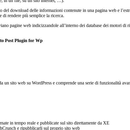
 in un file, su un sito internet, …).
o del download delle informazioni contenute in una pagina web e l’estraz
e di rendere più semplice la ricerca.
iano pagine web indicizzandole all’interno dei database dei motori di ri
o Post Plugin for Wp
da un sito web su WordPress e comprende una serie di funzionalità avan
ate in tempo reale e pubblicate sul sito direttamente da XE
hCrunch e ripubblicarli sul proprio sito web