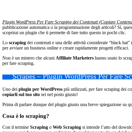
Plugin WordPress Per Fare Scraping dei Contenuti (Copiare Contenuti
pubblicazione automatica o la programmazione degli articoli? Sì, ques
scoprirai un plugin che ti permette di fare tutto questo in pochi clic.
Lo
scraping
dei contenuti e una delle attività considerate “black hat”
per avviare un business online e creare rapidamente progetti efficaci.
Non è un mistero che alcuni
Affiliate Marketers
hanno usato lo scrap
per fare scraping.
Scrapes – Plugin WordPress Per Fare S
Uno dei
plugin per WordPress
più utilizzati, per fare scraping dei c
copiarli sul tuo sito
sei nel posto giusto!
Prima di parlare dunque del plugin giusto una breve spiegazione su q
Cosa è lo scraping?
Con il termine
Scraping
o
Web Scraping
si intende l’atto del downl