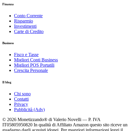
Finanza
Conto Corrente
Risparmio
Investimenti
Carte di Credito
Business
Fisco e Tasse
Migliori Conti Business
Migliori POS Portatili
Crescita Personale
Il blog
Chi sono
Contatti
Privacy
Pubblicità (Adv)
© 2026 Monetizzando® di Valerio Novelli — P. IVA
IT05805950820
In qualità di Affiliato Amazon questo sito riceve un
guadagno dagli acquisti idonei. Per maggiori informazioni leggi il