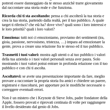
potresti essere danneggiato da te stesso anzichè trarre giovamento
dal raccontare una storia reale e che funziona.
Ricorda chi ti sta ascoltando:
pensa a chi ascolterà la tua storia e
crea la tua storia, partendo dalla realtà, per il tuo pubblico. A quale
target ti riferisci? che età ha? dove vive? quali sono i loro interessi e
le loro priorità? quali i loro valori?
Emoziona:
tutti noi ci emozioniamo, proviamo dei sentimenti (ira,
gioia, passione, nervosismo, tristezza, …) impara ad emozionare la
gente, prova a creare una relazione fra te stesso ed il tuo pubblico.
Trasmetti i tuoi valori:
mostra agli utenti o al tuo pubblico i valori
della tua azienda o i tuoi valori personali senza aver paura. Solo
mostrando i tuoi valori potrai entrare in profonda relazione con il tuo
pubblico e con chi ti ascolta.
Ascoltatevi:
se avete una presentazione importante da fare, meglio
provare a raccontare la propria storia fra amici e chiedere un parere,
registrarsi e riascoltarsi, per apportare poi le modifiche necessarie o
correggere eventuali errori.
Non è un mistero che i Keynote di Steve Jobs, padre fondatore della
Apple, fossero provati e riprovati centinaia di volte per raggiungere
il livello desiderato dal genio di Jobs.