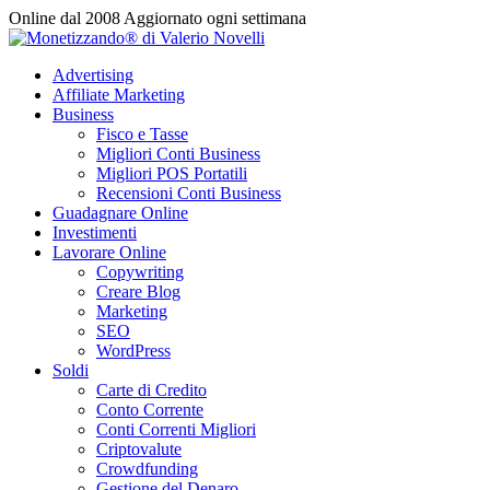
Vai
Online dal 2008
Aggiornato ogni settimana
al
contenuto
Advertising
Affiliate Marketing
Business
Fisco e Tasse
Migliori Conti Business
Migliori POS Portatili
Recensioni Conti Business
Guadagnare Online
Investimenti
Lavorare Online
Copywriting
Creare Blog
Marketing
SEO
WordPress
Soldi
Carte di Credito
Conto Corrente
Conti Correnti Migliori
Criptovalute
Crowdfunding
Gestione del Denaro