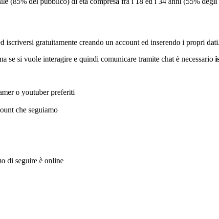
le (85% del pubblico) di età compresa fra i 18 ed i 34 anni (55% degli 
d iscriversi gratuitamente creando un account ed inserendo i propri dati
ma se si vuole interagire e quindi comunicare tramite chat è necessario
i
eamer o youtuber preferiti
ccount che seguiamo
o di seguire è online