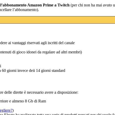
e l’abbonamento Amazon Prime a Twitch
(per chi non ha mai avuto 
ncellare l’abbonamento).
ere ai vantaggi riservati agli iscritti del canale
ntenuti di gioco idonei da regalare ad altri membri)
i
a 60 giorni invece deii 14 giorni standard
re delle dirette è necessario avere a disposizione:
eriore e almeno 8 Gb di Ram
gliere?
)
ma Elgato ha realizzato tutta una serie di prodotti pensati per chi vuole