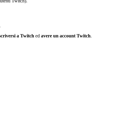
utenti Twitch).
.
scriversi a Twitch
ed
avere un account Twitch
.