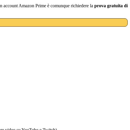
un account Amazon Prime è comunque richiedere la
prova gratuita di
 fare video su YouTube e Twitch)