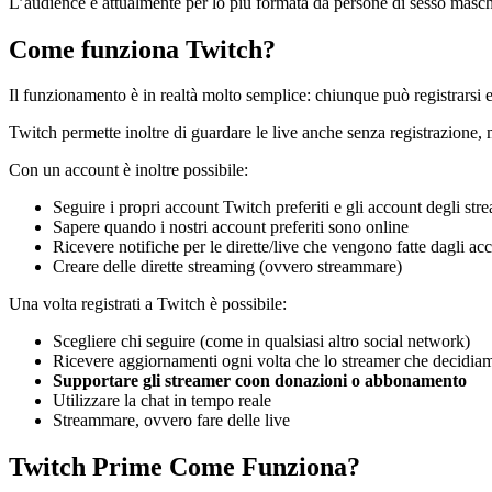
L’audience è attualmente per lo più formata da persone di sesso maschi
Come funziona Twitch?
Il funzionamento è in realtà molto semplice: chiunque può registrarsi e
Twitch permette inoltre di guardare le live anche senza registrazione, 
Con un account è inoltre possibile:
Seguire i propri account Twitch preferiti e gli account degli str
Sapere quando i nostri account preferiti sono online
Ricevere notifiche per le dirette/live che vengono fatte dagli a
Creare delle dirette streaming (ovvero streammare)
Una volta registrati a Twitch è possibile:
Scegliere chi seguire (come in qualsiasi altro social network)
Ricevere aggiornamenti ogni volta che lo streamer che decidiam
Supportare gli streamer coon donazioni o abbonamento
Utilizzare la chat in tempo reale
Streammare, ovvero fare delle live
Twitch Prime Come Funziona?