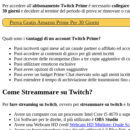
Per accedere all’
abbonamento Twitch Prime
è necessario
collegar
30 giorni
e decidere al termine del periodo di prova se rinnovare o ca
Prova Gratis Amazon Prime Per 30 Giorni
Quali sono i
vantaggi di un account Twitch Prime?
Puoi iscriverti ogni mese ad un canale partner o affiliato ed acced
Puoi accedere ai contenuti di gioco per gli utenti iscritti
Puoi ricevere delle ricompense (fino a tre copie aggiuntive di co
Puoi utilizzare emoticon esclusive
Puoi avere opzioni di colore eaggiuntive
Puoi avere un badget Prime Chat riservato solo agli utenti iscritt
Puoi estendere il tempo di archiviazione delle trasmissioni fino 
Come Streammare su Twitch?
Per
fare streaming su twitch
, ovvero per
streammare su twitch
e fa
Avere un computer con un processore Intel Core i5 4670 o sup
Un Software per le dirette, il più utilizzato è
OBS Studio
Avere una Webcam HD (vedi
Webcam HD Migliore: Quale Sce
Avere un buon microfono (uno dei più utilizzati è il Blue Yeti, 