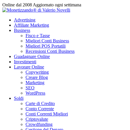
Vai
Online dal 2008
Aggiornato ogni settimana
al
contenuto
Advertising
Affiliate Marketing
Business
Fisco e Tasse
Migliori Conti Business
Migliori POS Portatili
Recensioni Conti Business
Guadagnare Online
Investimenti
Lavorare Online
Copywriting
Creare Blog
Marketing
SEO
WordPress
Soldi
Carte di Credito
Conto Corrente
Conti Correnti Migliori
Criptovalute
Crowdfunding
Gestione del Denaro