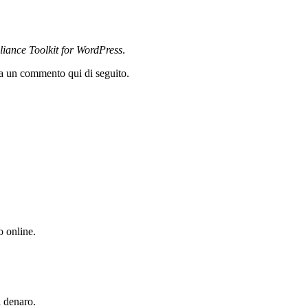
ance Toolkit for WordPress
.
cia un commento qui di seguito.
o online.
l denaro.