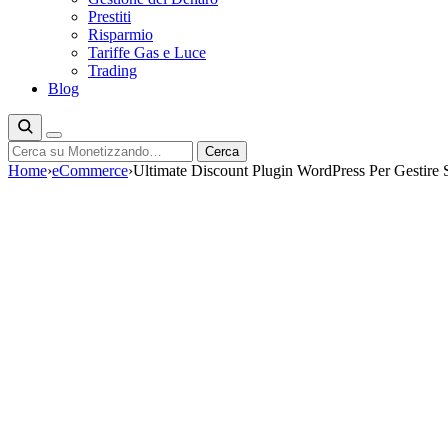
Prestiti
Risparmio
Tariffe Gas e Luce
Trading
Blog
Cerca
Cerca
Home
›
eCommerce
›
Ultimate Discount Plugin WordPress Per Gestir