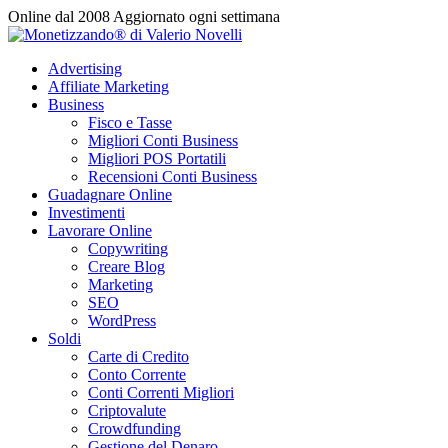
Vai
Online dal 2008
Aggiornato ogni settimana
al
contenuto
Advertising
Affiliate Marketing
Business
Fisco e Tasse
Migliori Conti Business
Migliori POS Portatili
Recensioni Conti Business
Guadagnare Online
Investimenti
Lavorare Online
Copywriting
Creare Blog
Marketing
SEO
WordPress
Soldi
Carte di Credito
Conto Corrente
Conti Correnti Migliori
Criptovalute
Crowdfunding
Gestione del Denaro