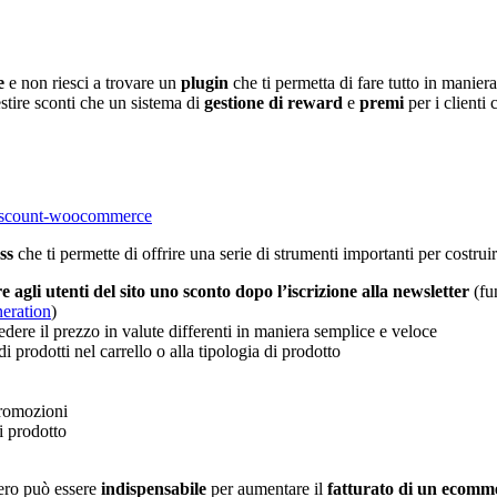
e
e non riesci a trovare un
plugin
che ti permetta di fare tutto in manier
estire sconti che un sistema di
gestione di reward
e
premi
per i clienti 
-discount-woocommerce
ss
che ti permette di offrire una serie di strumenti importanti per costrui
re agli utenti del sito uno sconto dopo l’iscrizione alla newsletter
(fun
neration
)
vedere il prezzo in valute differenti in maniera semplice e veloce
 prodotti nel carrello o alla tipologia di prodotto
promozioni
i prodotto
vero può essere
indispensabile
per aumentare il
fatturato di un ecomm