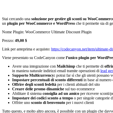
Stai cercando una
soluzione per gestire gli sconti su WooCommerc
un
plugin per WooCommerce e WordPress
che ti permette sia di g
Nome Plugin: WooCommerce Ultimate Discount Plugin
Prezzo:
49,00 $
Link per anteprima e acquisto:
https://codecanyon.net/item/ultimate
Viene presentato su CodeCanyon come
l’unico plugin per WordPre
Avere una integrazione con
Mailchimp
che ti permette di
offri
in maniera naturale indirizzi email tramite operazioni di
lead ge
Supporto Multicurrency:
potrai far sì che gli utenti possano 
Impostare percentuali di sconto differenti
in base al numero di
Offrire degli sconti fedeltà
per i clienti abituali del sito
Creare delle promo dinamiche
sul tuo ecommerce
Abilitare il sistema
consiglia ad un amico
per ricevere sconti/
Impostare dei codici sconto a tempo
o per singole categorie d
Offrire uno
sconto di benvenuto
per i nuovi clienti
Tutto questo, e molto altro ancora, è possibile con un plugin che dav