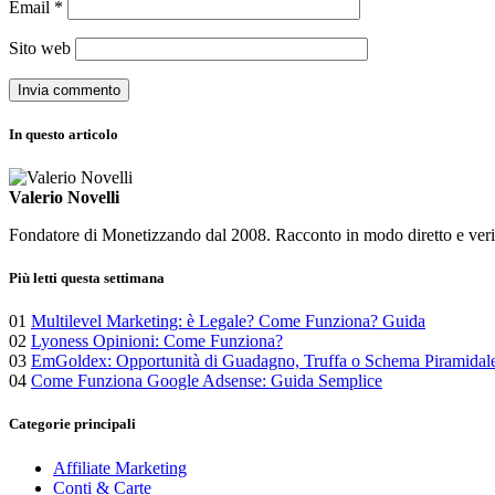
Email
*
Sito web
In questo articolo
Valerio Novelli
Fondatore di Monetizzando dal 2008. Racconto in modo diretto e verific
Più letti questa settimana
01
Multilevel Marketing: è Legale? Come Funziona? Guida
02
Lyoness Opinioni: Come Funziona?
03
EmGoldex: Opportunità di Guadagno, Truffa o Schema Piramidal
04
Come Funziona Google Adsense: Guida Semplice
Categorie principali
Affiliate Marketing
Conti & Carte