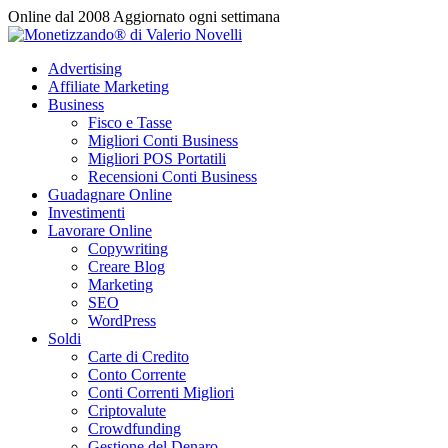
Vai
Online dal 2008
Aggiornato ogni settimana
al
contenuto
Advertising
Affiliate Marketing
Business
Fisco e Tasse
Migliori Conti Business
Migliori POS Portatili
Recensioni Conti Business
Guadagnare Online
Investimenti
Lavorare Online
Copywriting
Creare Blog
Marketing
SEO
WordPress
Soldi
Carte di Credito
Conto Corrente
Conti Correnti Migliori
Criptovalute
Crowdfunding
Gestione del Denaro