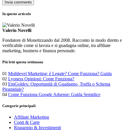
In questo articolo
Valerio Novelli
Fondatore di Monetizzando dal 2008. Racconto in modo diretto e
verificabile come si lavora e si guadagna online, tra affiliate
marketing, business e finanza personale.
Più letti questa settimana
01
Multilevel Marketing: è Legale? Come Funziona? Guida
02
Lyoness Opinioni: Come Funziona?
03
EmGoldex: Opportunità di Guadagno, Truffa o Schema
Piramidale?
04
Come Funziona Google Adsense: Guida Semplice
Categorie principali
Affiliate Marketing
Conti & Carte
Risparmio & Investimenti