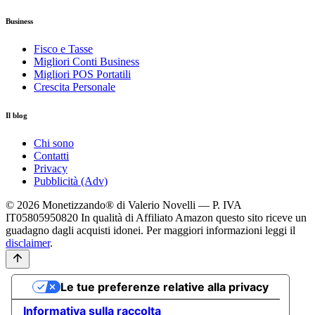
Business
Fisco e Tasse
Migliori Conti Business
Migliori POS Portatili
Crescita Personale
Il blog
Chi sono
Contatti
Privacy
Pubblicità (Adv)
© 2026 Monetizzando® di Valerio Novelli — P. IVA
IT05805950820
In qualità di Affiliato Amazon questo sito riceve un
guadagno dagli acquisti idonei. Per maggiori informazioni leggi il
disclaimer
.
Le tue preferenze relative alla privacy
Informativa sulla raccolta