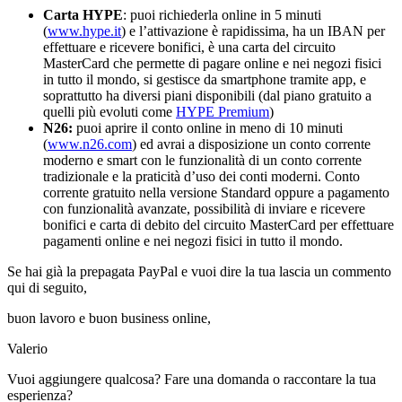
Carta HYPE
: puoi richiederla online in 5 minuti
(
www.hype.it
) e l’attivazione è rapidissima, ha un IBAN per
effettuare e ricevere bonifici, è una carta del circuito
MasterCard che permette di pagare online e nei negozi fisici
in tutto il mondo, si gestisce da smartphone tramite app, e
soprattutto ha diversi piani disponibili (dal piano gratuito a
quelli più evoluti come
HYPE Premium
)
N26:
puoi aprire il conto online in meno di 10 minuti
(
www.n26.com
) ed avrai a disposizione un conto corrente
moderno e smart con le funzionalità di un conto corrente
tradizionale e la praticità d’uso dei conti moderni. Conto
corrente gratuito nella versione Standard oppure a pagamento
con funzionalità avanzate, possibilità di inviare e ricevere
bonifici e carta di debito del circuito MasterCard per effettuare
pagamenti online e nei negozi fisici in tutto il mondo.
Se hai già la prepagata PayPal e vuoi dire la tua lascia un commento
qui di seguito,
buon lavoro e buon business online,
Valerio
Vuoi aggiungere qualcosa? Fare una domanda o raccontare la tua
esperienza?