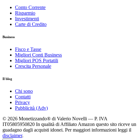
Conto Corrente
Risparmio
Investimenti
Carte di Credito
Business
Fisco e Tasse
Migliori Conti Business
Migliori POS Portatili
Crescita Personale
Il blog
Chi sono
Contatti
Privacy
Pubblicità (Adv)
© 2026 Monetizzando® di Valerio Novelli — P. IVA
IT05805950820
In qualità di Affiliato Amazon questo sito riceve un
guadagno dagli acquisti idonei. Per maggiori informazioni leggi il
disclaimer
.