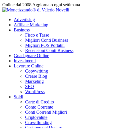
Vai
Online dal 2008
Aggiornato ogni settimana
al
contenuto
Advertising
Affiliate Marketing
Business
Fisco e Tasse
Migliori Conti Business
Migliori POS Portatili
Recensioni Conti Business
Guadagnare Online
Investimenti
Lavorare Online
Copywriting
Creare Blog
Marketing
SEO
WordPress
Soldi
Carte di Credito
Conto Corrente
Conti Correnti Migliori
Criptovalute
Crowdfunding
Gestione del Denaro