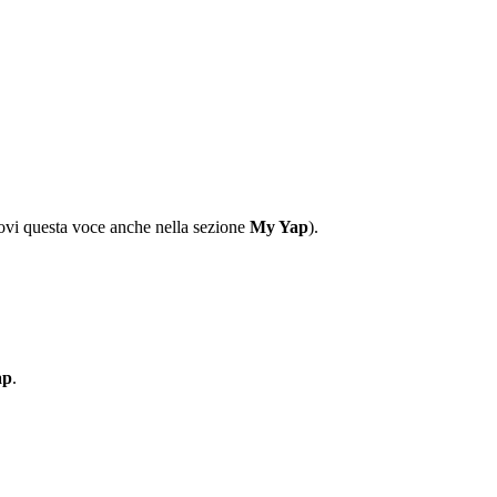
trovi questa voce anche nella sezione
My Yap
).
ap
.