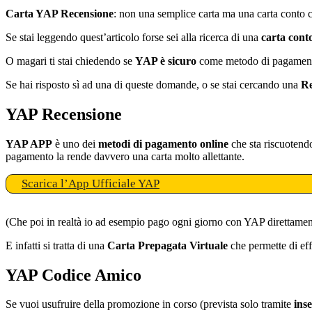
Carta YAP Recensione
:
non una semplice carta ma una carta conto co
Se stai leggendo quest’articolo forse sei alla ricerca di una
carta cont
O magari ti stai chiedendo se
YAP è sicuro
come metodo di pagamento, 
Se hai risposto sì ad una di queste domande, o se stai cercando una
Re
YAP Recensione
YAP APP
è uno dei
metodi di pagamento online
che sta riscuotendo
pagamento la rende davvero una carta molto allettante.
Scarica l’App Ufficiale YAP
(Che poi in realtà io ad esempio pago ogni giorno con YAP direttament
E infatti si tratta di una
Carta Prepagata Virtuale
che permette di eff
YAP Codice Amico
Se vuoi usufruire della promozione in corso (prevista solo tramite
inse