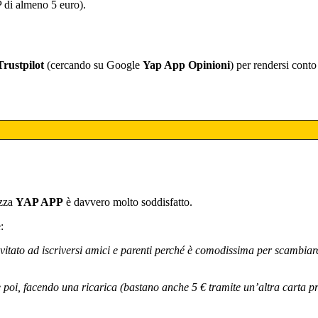
P di almeno 5 euro).
Trustpilot
(cercando su Google
Yap App Opinioni
) per rendersi conto
izza
YAP APP
è davvero molto soddisfatto.
:
tato ad iscriversi amici e parenti perché è comodissima per scambiare 
i, e poi, facendo una ricarica (bastano anche 5 € tramite un’altra carta 