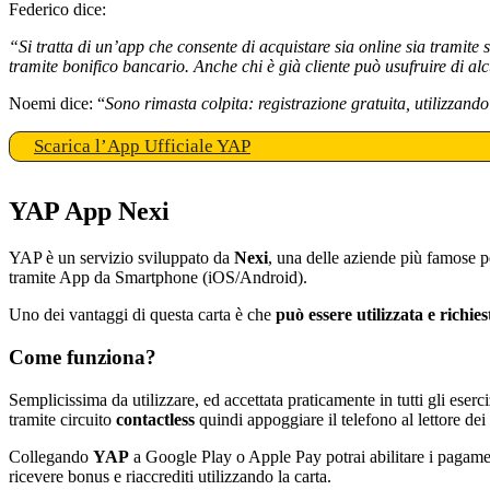
Federico dice:
“Si tratta di un’app che consente di acquistare sia online sia tramit
tramite bonifico bancario. Anche chi è già cliente può usufruire di a
Noemi dice: “
Sono rimasta colpita: registrazione gratuita, utilizzando
Scarica l’App Ufficiale YAP
YAP App Nexi
YAP è un servizio sviluppato da
Nexi
, una delle aziende più famose pe
tramite App da Smartphone (iOS/Android).
Uno dei vantaggi di questa carta è che
può essere utilizzata e richies
Come funziona?
Semplicissima da utilizzare, ed accettata praticamente in tutti gli ese
tramite circuito
contactless
quindi appoggiare il telefono al lettore de
Collegando
YAP
a Google Play o Apple Pay potrai abilitare i pagamen
ricevere bonus e riaccrediti utilizzando la carta.