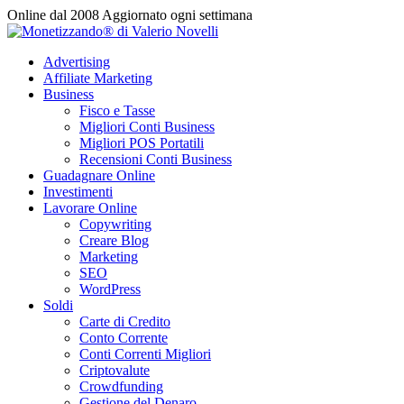
Vai
Online dal 2008
Aggiornato ogni settimana
al
contenuto
Advertising
Affiliate Marketing
Business
Fisco e Tasse
Migliori Conti Business
Migliori POS Portatili
Recensioni Conti Business
Guadagnare Online
Investimenti
Lavorare Online
Copywriting
Creare Blog
Marketing
SEO
WordPress
Soldi
Carte di Credito
Conto Corrente
Conti Correnti Migliori
Criptovalute
Crowdfunding
Gestione del Denaro