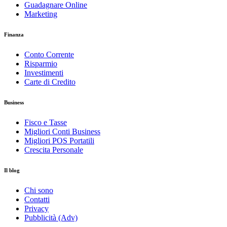
Guadagnare Online
Marketing
Finanza
Conto Corrente
Risparmio
Investimenti
Carte di Credito
Business
Fisco e Tasse
Migliori Conti Business
Migliori POS Portatili
Crescita Personale
Il blog
Chi sono
Contatti
Privacy
Pubblicità (Adv)