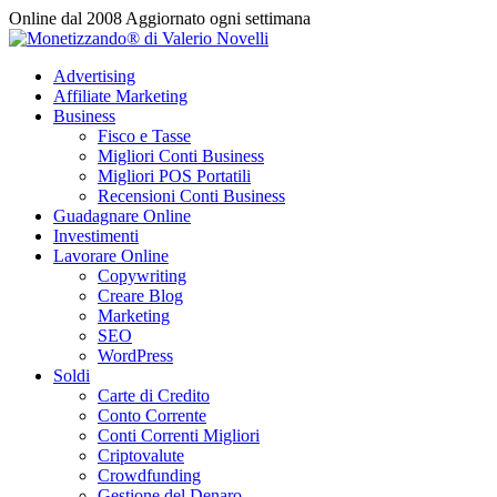
Vai
Online dal 2008
Aggiornato ogni settimana
al
contenuto
Advertising
Affiliate Marketing
Business
Fisco e Tasse
Migliori Conti Business
Migliori POS Portatili
Recensioni Conti Business
Guadagnare Online
Investimenti
Lavorare Online
Copywriting
Creare Blog
Marketing
SEO
WordPress
Soldi
Carte di Credito
Conto Corrente
Conti Correnti Migliori
Criptovalute
Crowdfunding
Gestione del Denaro