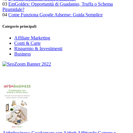
03
EmGoldex: Opportunità di Guadagno, Truffa o Schema
Piramidale?
04
Come Funziona Google Adsense: Guida Semplice
Categorie principali
Affiliate Marketing
Conti & Carte
Risparmio & Investimenti
Business
Airbnbusiness: Guadagnare con Airbnb Affittando Camere e