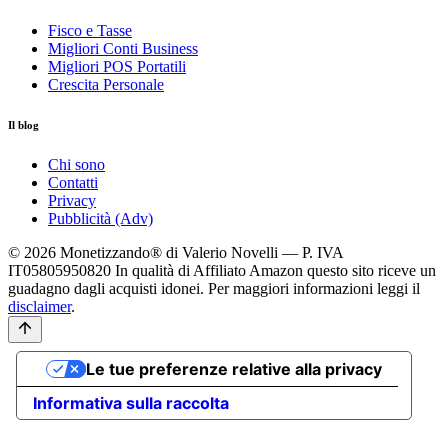
Fisco e Tasse
Migliori Conti Business
Migliori POS Portatili
Crescita Personale
Il blog
Chi sono
Contatti
Privacy
Pubblicità (Adv)
© 2026 Monetizzando® di Valerio Novelli — P. IVA
IT05805950820
In qualità di Affiliato Amazon questo sito riceve un
guadagno dagli acquisti idonei. Per maggiori informazioni leggi il
disclaimer
.
Le tue preferenze relative alla privacy
Informativa sulla raccolta