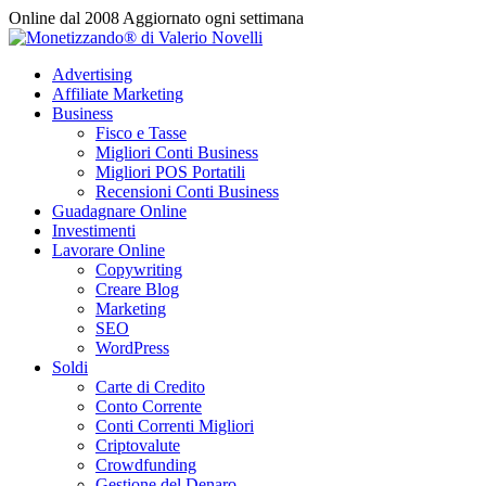
Vai
Online dal 2008
Aggiornato ogni settimana
al
contenuto
Advertising
Affiliate Marketing
Business
Fisco e Tasse
Migliori Conti Business
Migliori POS Portatili
Recensioni Conti Business
Guadagnare Online
Investimenti
Lavorare Online
Copywriting
Creare Blog
Marketing
SEO
WordPress
Soldi
Carte di Credito
Conto Corrente
Conti Correnti Migliori
Criptovalute
Crowdfunding
Gestione del Denaro