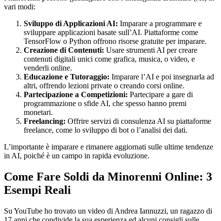
vari modi:
Sviluppo di Applicazioni AI:
Imparare a programmare e
sviluppare applicazioni basate sull’AI. Piattaforme come
TensorFlow o Python offrono risorse gratuite per imparare.
Creazione di Contenuti:
Usare strumenti AI per creare
contenuti digitali unici come grafica, musica, o video, e
venderli online.
Educazione e Tutoraggio:
Imparare l’AI e poi insegnarla ad
altri, offrendo lezioni private o creando corsi online.
Partecipazione a Competizioni:
Partecipare a gare di
programmazione o sfide AI, che spesso hanno premi
monetari.
Freelancing:
Offrire servizi di consulenza AI su piattaforme
freelance, come lo sviluppo di bot o l’analisi dei dati.
L’importante è imparare e rimanere aggiornati sulle ultime tendenze
in AI, poiché è un campo in rapida evoluzione.
Come Fare Soldi da Minorenni Online: 3
Esempi Reali
Su YouTube ho trovato un video di Andrea Iannuzzi, un ragazzo di
17 anni che condivide la sua esperienza ed alcuni consigli sulle