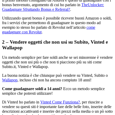
Il primo metodo consigliato da Andrea è quello di guadagnare con i
bonus benvenuto, argomento di cui ho parlato in
TheUnlocker:
Guadagnare Sfruttando Bonus e Referral?
.
Utilizzando questi bonus è possibile ricevere buoni Amazon o soldi,
fra i servizi che permettono di guadagnare in questo modo ad
esempio io stesso ho parlato di Revolut nell’articolo
come
guadagnare con Revolut
.
2 – Vendere oggetti che non usi su Subito, Vinted e
Wallapop
Un metodo semplice per fare soldi anche se sei minorenne è vendere
oggetti che non usi più o che non ti piacciono più su siti come
Subito.it, Vinted e Wallapop.
La buona notizia è che chiunque può vendere su Vinted, Subito o
Wallapop
, incluso chi non ha ancora compiuto 18 anni!
Come guadagnare soldi a 14 anni?
Ecco un metodo semplice
semplice che potresti utilizzare!
Di Vinted ho parlato in
Vinted Come Funziona?
, per riuscire a
vendere su questi siti è importante fare delle belle foto, inserire delle
descrizioni accattivanti e inserire dei prezzi nella media o un pò sotto