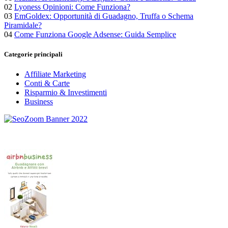
02
Lyoness Opinioni: Come Funziona?
03
EmGoldex: Opportunità di Guadagno, Truffa o Schema
Piramidale?
04
Come Funziona Google Adsense: Guida Semplice
Categorie principali
Affiliate Marketing
Conti & Carte
Risparmio & Investimenti
Business