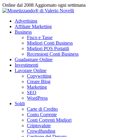
Vai
Online dal 2008
Aggiornato ogni settimana
al
contenuto
Advertising
Affiliate Marketing
Business
Fisco e Tasse
Migliori Conti Business
Migliori POS Portatili
Recensioni Conti Business
Guadagnare Online
Investimenti
Lavorare Online
Copywriting
Creare Blog
Marketing
SEO
WordPress
Soldi
Carte di Credito
Conto Corrente
Conti Correnti Migliori
Criptovalute
Crowdfunding
Gestione del Denaro