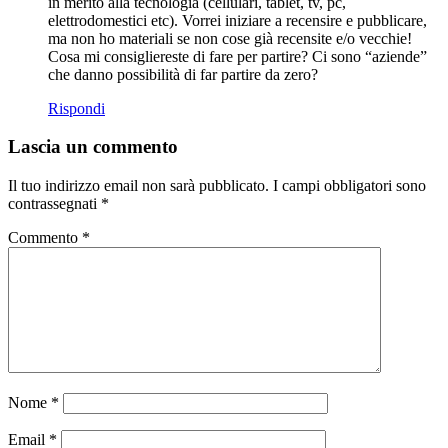
in merito alla tecnologia (cellulari, tablet, tv, pc,
elettrodomestici etc). Vorrei iniziare a recensire e pubblicare,
ma non ho materiali se non cose già recensite e/o vecchie!
Cosa mi consigliereste di fare per partire? Ci sono “aziende”
che danno possibilità di far partire da zero?
Rispondi
Lascia un commento
Il tuo indirizzo email non sarà pubblicato.
I campi obbligatori sono
contrassegnati
*
Commento
*
Nome
*
Email
*