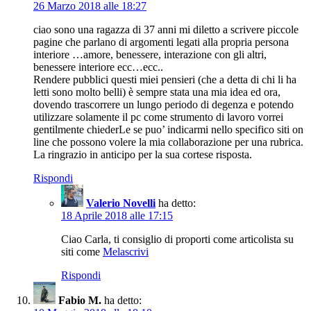
26 Marzo 2018 alle 18:27
ciao sono una ragazza di 37 anni mi diletto a scrivere piccole
pagine che parlano di argomenti legati alla propria persona
interiore …amore, benessere, interazione con gli altri,
benessere interiore ecc…ecc..
Rendere pubblici questi miei pensieri (che a detta di chi li ha
letti sono molto belli) è sempre stata una mia idea ed ora,
dovendo trascorrere un lungo periodo di degenza e potendo
utilizzare solamente il pc come strumento di lavoro vorrei
gentilmente chiederLe se puo’ indicarmi nello specifico siti on
line che possono volere la mia collaborazione per una rubrica.
La ringrazio in anticipo per la sua cortese risposta.
Rispondi
Valerio Novelli
ha detto:
18 Aprile 2018 alle 17:15
Ciao Carla, ti consiglio di proporti come articolista su
siti come
Melascrivi
Rispondi
Fabio M.
ha detto: