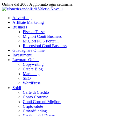
Vai
Online dal 2008
Aggiornato ogni settimana
al
contenuto
Advertising
Affiliate Marketing
Business
Fisco e Tasse
Migliori Conti Business
Migliori POS Portatili
Recensioni Conti Business
Guadagnare Online
Investimenti
Lavorare Online
Copywriting
Creare Blog
Marketing
SEO
WordPress
Soldi
Carte di Credito
Conto Corrente
Conti Correnti Migliori
Criptovalute
Crowdfunding
Gestione del Denaro