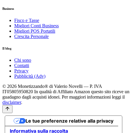
Business
Fisco e Tasse
Migliori Conti Business
Migliori POS Portatili
Crescita Personale
Il blog
Chi sono
Contatti
Privacy
Pubblicità (Adv)
© 2026 Monetizzando® di Valerio Novelli — P. IVA
IT05805950820
In qualità di Affiliato Amazon questo sito riceve un
guadagno dagli acquisti idonei. Per maggiori informazioni leggi il
disclaimer
.
Le tue preferenze relative alla privacy
Informativa sulla raccolta