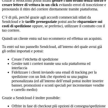
Grazie a Sendcloud potrai infatti
gestire i tuoi ordini senza sforzo e
creare lettere di vettura in un click
evitando errori di trascrizione e
prenotando il ritiro del corriere direttamente tramite piattaforma.
C’è di più, perché grazie agli accordi commerciali stilati da
Sendcloud e le
tariffe prenegoziate
potrai anche
risparmiare sui
costi di spedizione
oppure, se preferisci, utilizzare il contratto con il
tuo corriere.
Quindi un cliente entra sul tuo ecommerce ed effettua un acquisto.
Tu entri sul tuo pannello Sendcloud, all’interno del quale avrai già
gli ordini importati e potrai:
Creare l’etichetta di spedizione
Gestire tutti i corrieri tramite una sola piattaforma ed
interfaccia
Fidelizzare i clienti inviando una email di tracking per la
spedizione con un link che riporterà su una pagina
personalizzata (ed all’interno dell’email potrai inoltre inserire
banner, promozioni e sconti speciali per incrementare vendite
e carrello medio)
Grazie a Sendcloud è inoltre possibile:
Offrire in fase di checkout più opzioni di consegna/spedizione