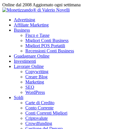
Vai
Online dal 2008
Aggiornato ogni settimana
al
contenuto
Advertising
Affiliate Marketing
Business
Fisco e Tasse
Migliori Conti Business
Migliori POS Portatili
Recensioni Conti Business
Guadagnare Online
Investimenti
Lavorare Online
Copywriting
Creare Blog
Marketing
SEO
WordPress
Soldi
Carte di Credito
Conto Corrente
Conti Correnti Migliori
Criptovalute
Crowdfunding
Gestione del Denaro