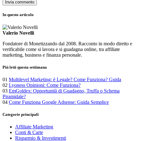
In questo articolo
Valerio Novelli
Fondatore di Monetizzando dal 2008. Racconto in modo diretto e
verificabile come si lavora e si guadagna online, tra affiliate
marketing, business e finanza personale.
Più letti questa settimana
01
Multilevel Marketing: è Legale? Come Funziona? Guida
02
Lyoness Opinioni: Come Funziona?
03
EmGoldex: Opportunità di Guadagno, Truffa o Schema
Piramidale?
04
Come Funziona Google Adsense: Guida Semplice
Categorie principali
Affiliate Marketing
Conti & Carte
Risparmio & Investimenti