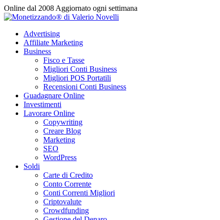
Vai
Online dal 2008
Aggiornato ogni settimana
al
contenuto
Advertising
Affiliate Marketing
Business
Fisco e Tasse
Migliori Conti Business
Migliori POS Portatili
Recensioni Conti Business
Guadagnare Online
Investimenti
Lavorare Online
Copywriting
Creare Blog
Marketing
SEO
WordPress
Soldi
Carte di Credito
Conto Corrente
Conti Correnti Migliori
Criptovalute
Crowdfunding
Gestione del Denaro