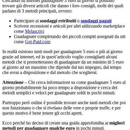
Cercando su internet
guadagnare 5 euro al giorno
si possono
trovare già diversi articoli che danno i loro consigli, molti dei quali
parlano di 3 metodi principali, ovvero:
Partecipare ai
sondaggi retribuiti
o
sondaggi pagati
Scrivere recensioni e articoli per altri utilizzando marketplace
come
Melascrivi
Guadagnare completando dei piccoli compiti assegnati da siti
come
Get-Paid.com
In realtà esistono tanti modi per guadagnare 5 euro o più al giorno
grazie ad internet, ed in quest’articolo voglio consigliarti alcuni
metodi che ti permetteranno di guadagnare da un minimo di 5 euro
al giorno ad un massimo che dipende dal tuo impegno, dal tempo
che avrai a disposizione e dal metodo che sceglierai.
Attenzione
– Chi cerca informazioni su come guadagnare 5 euro al
giorno probabilmente ha poco tempo a disposizione e cerca dei
metodi semplici e veloci per guadagnare soldi in pochi minuti.
Purtroppo però online è possibile trovare anche tanti metodi che poi
non funzionano o che si rivelano delle vere e proprie truffe, e per
questo motivo è bene tenere gli occhi aperti.
Ecco perché ho deciso di creare una guida approfondita ai
migliori
metodi per guadagnare qualche euro
in pochi minuti.