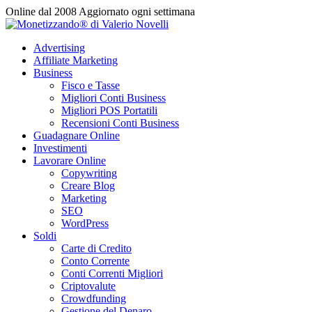
Vai
Online dal 2008
Aggiornato ogni settimana
al
contenuto
Advertising
Affiliate Marketing
Business
Fisco e Tasse
Migliori Conti Business
Migliori POS Portatili
Recensioni Conti Business
Guadagnare Online
Investimenti
Lavorare Online
Copywriting
Creare Blog
Marketing
SEO
WordPress
Soldi
Carte di Credito
Conto Corrente
Conti Correnti Migliori
Criptovalute
Crowdfunding
Gestione del Denaro