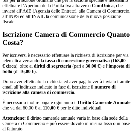
Sia per la sezione ordinaria che per la sezione speciale è necessario
effettuare l’Apertura della Partita Iva attraverso
ComUnica
, che
invierà all’AdE (Agenzia delle Entrate), alla Camera di Commercio,
all’INPS ed all’INAIL la comunicazione della nuova posizione
fiscale.
Iscrizione Camera di Commercio Quanto
Costa?
Per iscriversi è necessario effettuare la richiesta di iscrizione per via
telematica versando la
tassa di concessione governativa
(
168,00
€ circa
), oltre ai
diritti di segreteria
(pari a
30,00 €
) e l’
imposta di
bollo
(di
16,00 €
).
Dopo aver effettuato la richiesta ed aver pagato verrà inviato tramite
email all’indirizzo indicato in fase di iscrizione il
numero di
iscrizione alla camera di commercio
.
È necessario inoltre pagare ogni anno il
Diritto Camerale Annuale
che va dai 60,00 € ai
110,00 €
per le ditte individuali.
Attenzione:
il diritto camerale annuale varia in base alla sede della
Camera di Commercio e può essere dovuto in misura fissa o in base
al fatturato.