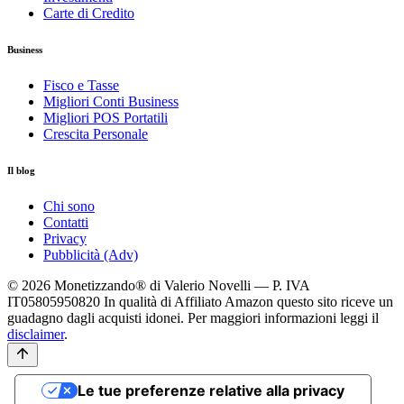
Carte di Credito
Business
Fisco e Tasse
Migliori Conti Business
Migliori POS Portatili
Crescita Personale
Il blog
Chi sono
Contatti
Privacy
Pubblicità (Adv)
© 2026 Monetizzando® di Valerio Novelli — P. IVA
IT05805950820
In qualità di Affiliato Amazon questo sito riceve un
guadagno dagli acquisti idonei. Per maggiori informazioni leggi il
disclaimer
.
Le tue preferenze relative alla privacy