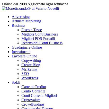
Vai
Online dal 2008
Aggiornato ogni settimana
al
contenuto
Advertising
Affiliate Marketing
Business
Fisco e Tasse
Migliori Conti Business
Migliori POS Portatili
Recensioni Conti Business
Guadagnare Online
Investimenti
Lavorare Online
Copywriting
Creare Blog
Marketing
SEO
WordPress
Soldi
Carte di Credito
Conto Corrente
Conti Correnti Migliori
Criptovalute
Crowdfunding
Gestione del Denaro