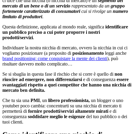
ci dice che una nicchia (o nicchia di mercato) è un
segmento del
mercato di un bene o di un servizio
rappresentato da un
gruppo
fortemente caratterizzato di consumatori
cui si rivolge un
numero
limitato di produttori
.
Questa definizione, applicata al mondo reale, significa
identificare
un pubblico preciso a cui poter proporre i nostri
prodotti/servizi
.
Individuare la nostra nicchia di mercato, ovvero la nicchia in cui ci
vogliamo posizionare (a proposito di
posizionamento
leggi anche
brand positioning: come conquistare la mente dei clienti
), può
risultare davvero molto complicato…
Se si sbaglia in questa fase il rischio che si corre è quello di
non
riuscire ad emergere, non differenziarsi
e di conseguenza
essere
svantaggiati rispetto a quei competitor che hanno una nicchia di
mercato ben definita.
Che tu sia una
PMI
, un
libero professionista,
un blogger o uno
youtuber poco cambia: concentrarti su una nicchia di mercato ti
permetterà di
fornire prodotti/servizi altamente mirati
e di
conseguenza
soddisfare meglio le esigenze
del tuo pubblico o dei
tuoi clienti.