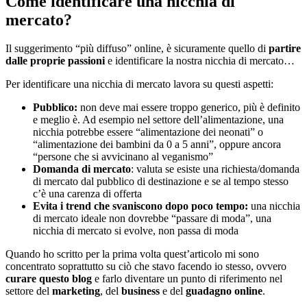
Come identificare una nicchia di
mercato?
Il suggerimento “più diffuso” online, è sicuramente quello di
partire
dalle proprie passioni
e identificare la nostra nicchia di mercato…
Per identificare una nicchia di mercato lavora su questi aspetti:
Pubblico:
non deve mai essere troppo generico, più è definito
e meglio è. Ad esempio nel settore dell’alimentazione, una
nicchia potrebbe essere “alimentazione dei neonati” o
“alimentazione dei bambini da 0 a 5 anni”, oppure ancora
“persone che si avvicinano al veganismo”
Domanda di mercato
: valuta se esiste una richiesta/domanda
di mercato dal pubblico di destinazione e se al tempo stesso
c’è una carenza di offerta
Evita i trend che svaniscono dopo poco tempo:
una nicchia
di mercato ideale non dovrebbe “passare di moda”, una
nicchia di mercato si evolve, non passa di moda
Quando ho scritto per la prima volta quest’articolo mi sono
concentrato soprattutto su ciò che stavo facendo io stesso, ovvero
curare questo blog
e farlo diventare un punto di riferimento nel
settore del
marketing
, del
business
e del
guadagno online
.