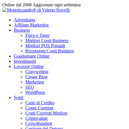
Vai
Online dal 2008
Aggiornato ogni settimana
al
contenuto
Advertising
Affiliate Marketing
Business
Fisco e Tasse
Migliori Conti Business
Migliori POS Portatili
Recensioni Conti Business
Guadagnare Online
Investimenti
Lavorare Online
Copywriting
Creare Blog
Marketing
SEO
WordPress
Soldi
Carte di Credito
Conto Corrente
Conti Correnti Migliori
Criptovalute
Crowdfunding
Gestione del Denaro