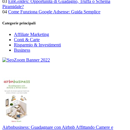
03
EmGoldex: Opportunità di Guadagno, Truffa o Schema
Piramidale?
04
Come Funziona Google Adsense: Guida Semplice
Categorie principali
Affiliate Marketing
Conti & Carte
Risparmio & Investimenti
Business
Airbnbusiness: Guadagnare con Airbnb Affittando Camere e