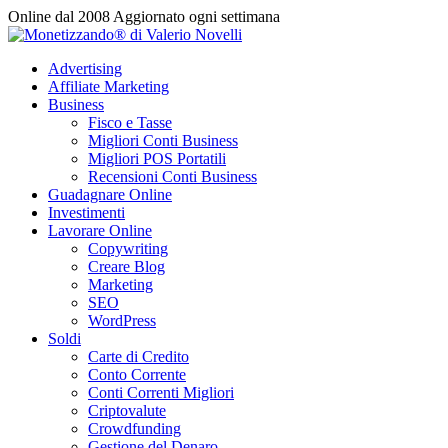
Vai
Online dal 2008
Aggiornato ogni settimana
al
contenuto
Advertising
Affiliate Marketing
Business
Fisco e Tasse
Migliori Conti Business
Migliori POS Portatili
Recensioni Conti Business
Guadagnare Online
Investimenti
Lavorare Online
Copywriting
Creare Blog
Marketing
SEO
WordPress
Soldi
Carte di Credito
Conto Corrente
Conti Correnti Migliori
Criptovalute
Crowdfunding
Gestione del Denaro