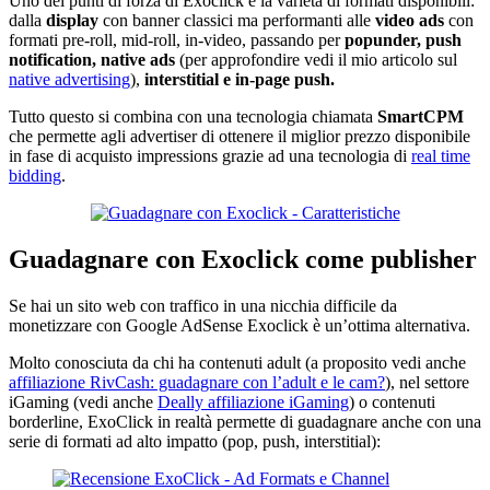
Uno dei punti di forza di Exoclick è la varietà di formati disponibili:
dalla
display
con banner classici ma performanti
alle
video ads
con
formati pre-roll, mid-roll, in-video, passando per
popunder, push
notification, native ads
(per approfondire vedi il mio articolo sul
native advertising
),
interstitial e in-page push.
Tutto questo si combina con una tecnologia chiamata
SmartCPM
che permette agli advertiser di ottenere il miglior prezzo disponibile
in fase di acquisto impressions grazie ad una tecnologia di
real time
bidding
.
Guadagnare con Exoclick come publisher
Se hai un sito web con traffico in una nicchia difficile da
monetizzare con Google AdSense Exoclick è un’ottima alternativa.
Molto conosciuta da chi ha contenuti adult (a proposito vedi anche
affiliazione RivCash: guadagnare con l’adult e le cam?
), nel settore
iGaming (vedi anche
Deally affiliazione iGaming
) o contenuti
borderline, ExoClick in realtà permette di guadagnare anche con una
serie di formati ad alto impatto (pop, push, interstitial):