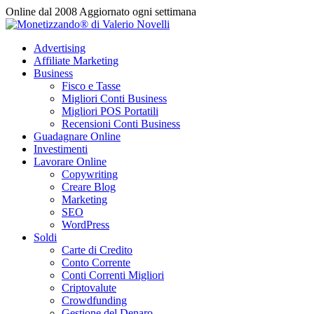
Vai
Online dal 2008
Aggiornato ogni settimana
al
contenuto
Advertising
Affiliate Marketing
Business
Fisco e Tasse
Migliori Conti Business
Migliori POS Portatili
Recensioni Conti Business
Guadagnare Online
Investimenti
Lavorare Online
Copywriting
Creare Blog
Marketing
SEO
WordPress
Soldi
Carte di Credito
Conto Corrente
Conti Correnti Migliori
Criptovalute
Crowdfunding
Gestione del Denaro