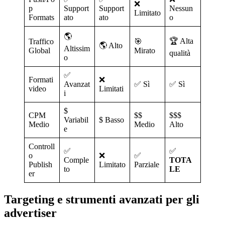
❌
p
Support
Support
Nessun
Limitato
Formats
ato
ato
o
🌎
🏆 Alta
Traffico
🎯
🌎 Alto
Altissim
Global
Mirato
qualità
o
✅
Formati
❌
Avanzat
✅ Sì
✅ Sì
video
Limitati
i
$
CPM
$$
$$$
Variabil
$ Basso
Medio
Medio
Alto
e
Controll
✅
✅
o
❌
✅
Comple
TOTA
Publish
Limitato
Parziale
to
LE
er
Targeting e strumenti avanzati per gli
advertiser