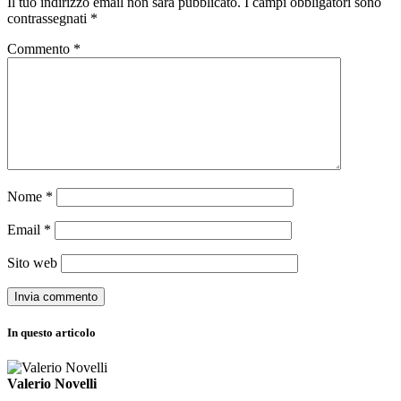
Il tuo indirizzo email non sarà pubblicato.
I campi obbligatori sono
contrassegnati
*
Commento
*
Nome
*
Email
*
Sito web
In questo articolo
Valerio Novelli