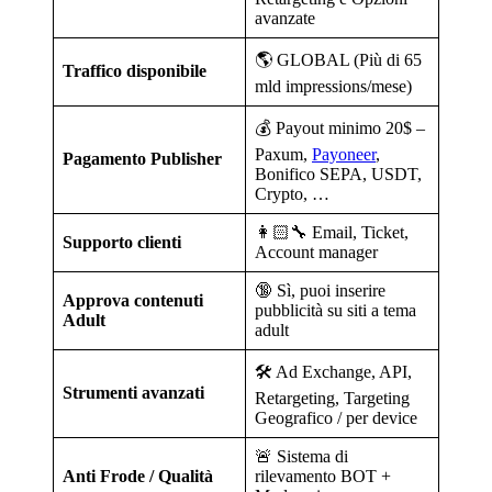
avanzate
🌎 GLOBAL (Più di 65
Traffico disponibile
mld impressions/mese)
💰 Payout minimo 20$ –
Paxum,
Payoneer
,
Pagamento Publisher
Bonifico SEPA, USDT,
Crypto, …
👩🏻‍🔧 Email, Ticket,
Supporto clienti
Account manager
🔞 Sì, puoi inserire
Approva contenuti
pubblicità su siti a tema
Adult
adult
🛠️ Ad Exchange, API,
Strumenti avanzati
Retargeting, Targeting
Geografico / per device
🚨 Sistema di
Anti Frode / Qualità
rilevamento BOT +