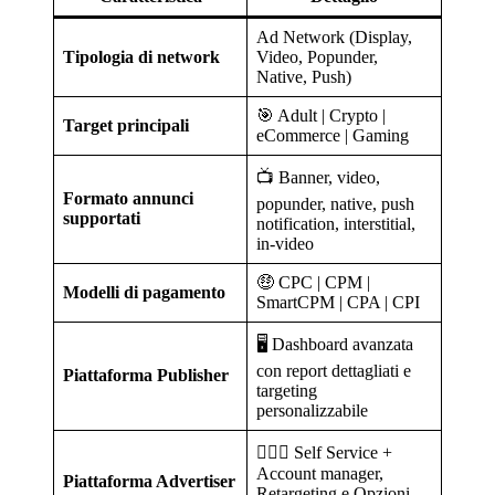
Ad Network (Display,
Tipologia di network
Video, Popunder,
Native, Push)
🎯 Adult | Crypto |
Target principali
eCommerce | Gaming
📺 Banner, video,
Formato annunci
popunder, native, push
supportati
notification, interstitial,
in-video
🤑 CPC | CPM |
Modelli di pagamento
SmartCPM | CPA | CPI
🖥️ Dashboard avanzata
con report dettagliati e
Piattaforma Publisher
targeting
personalizzabile
🙍🏻‍♀️ Self Service +
Account manager,
Piattaforma Advertiser
Retargeting e Opzioni