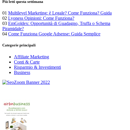
Più letti questa settimana
01
Multilevel Marketing: è Legale? Come Funziona? Guida
02
Lyoness Opinioni: Come Funziona?
03
EmGoldex: Opportunità di Guadagno, Truffa o Schema
Piramidale?
04
Come Funziona Google Adsense: Guida Semplice
Categorie principali
Affiliate Marketing
Conti & Carte
Risparmio & Investimenti
Business