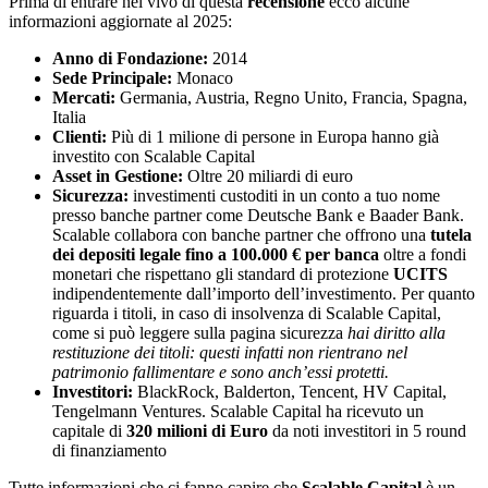
Prima di entrare nel vivo di questa
recensione
ecco alcune
informazioni aggiornate al 2025:
Anno di Fondazione:
2014
Sede Principale:
Monaco
Mercati:
Germania, Austria, Regno Unito, Francia, Spagna,
Italia
Clienti:
Più di 1 milione di persone in Europa hanno già
investito con Scalable Capital
Asset in Gestione:
Oltre 20 miliardi di euro
Sicurezza:
investimenti custoditi in un conto a tuo nome
presso banche partner come Deutsche Bank e Baader Bank.
Scalable collabora con banche partner che offrono una
tutela
dei depositi legale fino a 100.000 € per banca
oltre a fondi
monetari che rispettano gli standard di protezione
UCITS
indipendentemente dall’importo dell’investimento. Per quanto
riguarda i titoli, in caso di insolvenza di Scalable Capital,
come si può leggere sulla pagina sicurezza
hai diritto alla
restituzione dei titoli: questi infatti non rientrano nel
patrimonio fallimentare e sono anch’essi protetti.
Investitori:
BlackRock, Balderton, Tencent, HV Capital,
Tengelmann Ventures. Scalable Capital ha ricevuto un
capitale di
320 milioni di Euro
da noti investitori in 5 round
di finanziamento
Tutte informazioni che ci fanno capire che
Scalable Capital
è un