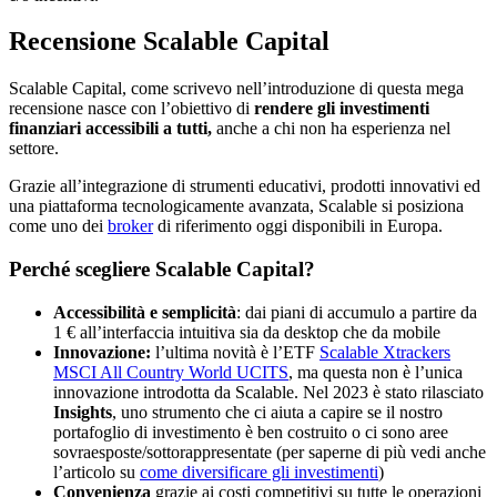
Recensione Scalable Capital
Scalable Capital, come scrivevo nell’introduzione di questa mega
recensione nasce con l’obiettivo di
rendere gli investimenti
finanziari accessibili a tutti,
anche a chi non ha esperienza nel
settore.
Grazie all’integrazione di strumenti educativi, prodotti innovativi ed
una piattaforma tecnologicamente avanzata, Scalable si posiziona
come uno dei
broker
di riferimento oggi disponibili in Europa.
Perché scegliere Scalable Capital?
Accessibilità e semplicità
: dai piani di accumulo a partire da
1 € all’interfaccia intuitiva sia da desktop che da mobile
Innovazione:
l’ultima novità è l’ETF
Scalable Xtrackers
MSCI All Country World UCITS
, ma questa non è l’unica
innovazione introdotta da Scalable. Nel 2023 è stato rilasciato
Insights
, uno strumento che ci aiuta a capire se il nostro
portafoglio di investimento è ben costruito o ci sono aree
sovraesposte/sottorappresentate (per saperne di più vedi anche
l’articolo su
come diversificare gli investimenti
)
Convenienza
grazie ai costi competitivi su tutte le operazioni