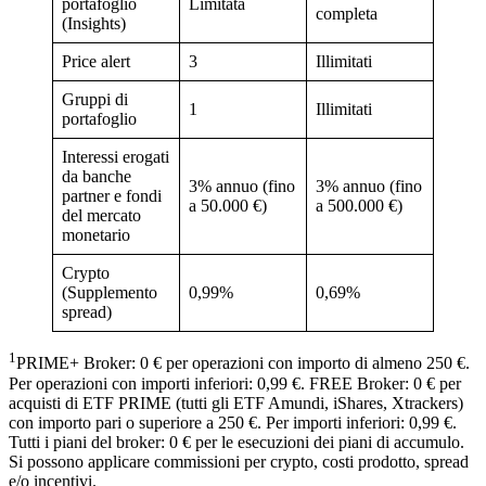
portafoglio
Limitata
completa
(Insights)
Price alert
3
Illimitati
Gruppi di
1
Illimitati
portafoglio
Interessi erogati
da banche
3% annuo (fino
3% annuo (fino
partner e fondi
a 50.000 €)
a 500.000 €)
del mercato
monetario
Crypto
(Supplemento
0,99%
0,69%
spread)
1
PRIME+ Broker: 0 € per operazioni con importo di almeno 250 €.
Per operazioni con importi inferiori: 0,99 €. FREE Broker: 0 € per
acquisti di ETF PRIME (tutti gli ETF Amundi, iShares, Xtrackers)
con importo pari o superiore a 250 €. Per importi inferiori: 0,99 €.
Tutti i piani del broker: 0 € per le esecuzioni dei piani di accumulo.
Si possono applicare commissioni per crypto, costi prodotto, spread
e/o incentivi.