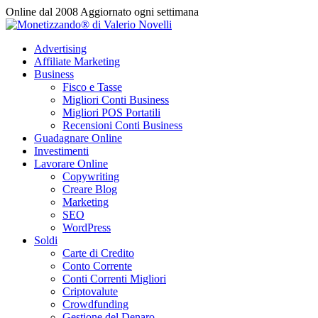
Vai
Online dal 2008
Aggiornato ogni settimana
al
contenuto
Advertising
Affiliate Marketing
Business
Fisco e Tasse
Migliori Conti Business
Migliori POS Portatili
Recensioni Conti Business
Guadagnare Online
Investimenti
Lavorare Online
Copywriting
Creare Blog
Marketing
SEO
WordPress
Soldi
Carte di Credito
Conto Corrente
Conti Correnti Migliori
Criptovalute
Crowdfunding
Gestione del Denaro