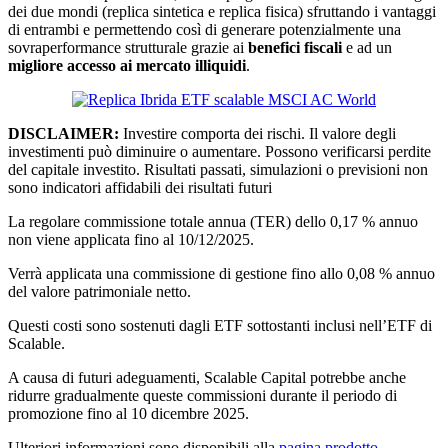
dei due mondi (replica sintetica e replica fisica) sfruttando i vantaggi
di entrambi e permettendo così di generare potenzialmente una
sovraperformance strutturale grazie ai
benefici fiscali
e ad un
migliore accesso ai mercato illiquidi
.
DISCLAIMER:
Investire comporta dei rischi. Il valore degli
investimenti può diminuire o aumentare. Possono verificarsi perdite
del capitale investito. Risultati passati, simulazioni o previsioni non
sono indicatori affidabili dei risultati futuri
La regolare commissione totale annua (TER) dello 0,17 % annuo
non viene applicata fino al 10/12/2025.
Verrà applicata una commissione di gestione fino allo 0,08 % annuo
del valore patrimoniale netto.
Questi costi sono sostenuti dagli ETF sottostanti inclusi nell’ETF di
Scalable.
A causa di futuri adeguamenti, Scalable Capital potrebbe anche
ridurre gradualmente queste commissioni durante il periodo di
promozione fino al 10 dicembre 2025.
Ulteriori informazioni sono disponibili alla
pagina prodotto