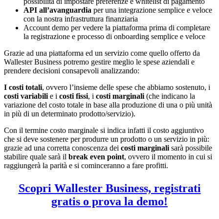
possibilità di impostare preferenze e whitelist di pagamento
API all’avanguardia
per una integrazione semplice e veloce
con la nostra infrastruttura finanziaria
Account demo per vedere la piattaforma prima di completare
la registrazione e processo di onboarding semplice e veloce
Grazie ad una piattaforma ed un servizio come quello offerto da
Wallester Business potremo gestire meglio le spese aziendali e
prendere decisioni consapevoli analizzando:
I costi totali
, ovvero l’insieme delle spese che abbiamo sostenuto, i
costi variabili
e i
costi fissi
, i
costi marginali
(che indicano la
variazione del costo totale in base alla produzione di una o più unità
in più di un determinato prodotto/servizio).
Con il termine costo marginale si indica infatti il costo aggiuntivo
che si deve sostenere per produrre un prodotto o un servizio in più:
grazie ad una corretta conoscenza dei
costi marginali
sarà possibile
stabilire quale sarà il
break even point
, ovvero il momento in cui si
raggiungerà la parità e si cominceranno a fare profitti.
Scopri Wallester Business, registrati
gratis o prova la demo!