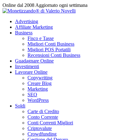
Vai
Online dal 2008
Aggiornato ogni settimana
al
contenuto
Advertising
Affiliate Marketing
Business
Fisco e Tasse
Migliori Conti Business
Migliori POS Portatili
Recensioni Conti Business
Guadagnare Online
Investimenti
Lavorare Online
Copywriting
Creare Blog
Marketing
SEO
WordPress
Soldi
Carte di Credito
Conto Corrente
Conti Correnti Migliori
Criptovalute
Crowdfunding
Gestione del Denaro