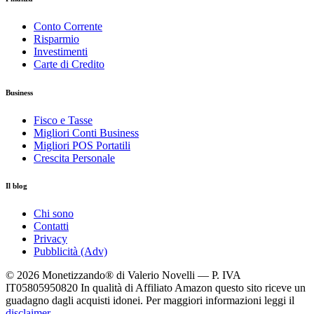
Conto Corrente
Risparmio
Investimenti
Carte di Credito
Business
Fisco e Tasse
Migliori Conti Business
Migliori POS Portatili
Crescita Personale
Il blog
Chi sono
Contatti
Privacy
Pubblicità (Adv)
© 2026 Monetizzando® di Valerio Novelli — P. IVA
IT05805950820
In qualità di Affiliato Amazon questo sito riceve un
guadagno dagli acquisti idonei. Per maggiori informazioni leggi il
disclaimer
.