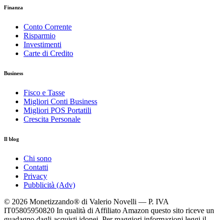
Finanza
Conto Corrente
Risparmio
Investimenti
Carte di Credito
Business
Fisco e Tasse
Migliori Conti Business
Migliori POS Portatili
Crescita Personale
Il blog
Chi sono
Contatti
Privacy
Pubblicità (Adv)
© 2026 Monetizzando® di Valerio Novelli — P. IVA
IT05805950820
In qualità di Affiliato Amazon questo sito riceve un
guadagno dagli acquisti idonei. Per maggiori informazioni leggi il