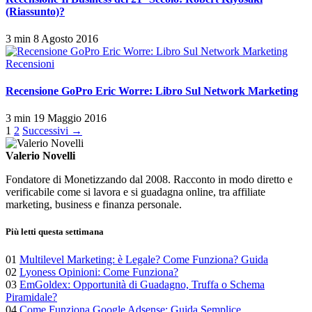
(Riassunto)?
3 min
8 Agosto 2016
Recensioni
Recensione GoPro Eric Worre: Libro Sul Network Marketing
3 min
19 Maggio 2016
Paginazione
1
2
Successivi →
degli
Valerio Novelli
articoli
Fondatore di Monetizzando dal 2008. Racconto in modo diretto e
verificabile come si lavora e si guadagna online, tra affiliate
marketing, business e finanza personale.
Più letti questa settimana
01
Multilevel Marketing: è Legale? Come Funziona? Guida
02
Lyoness Opinioni: Come Funziona?
03
EmGoldex: Opportunità di Guadagno, Truffa o Schema
Piramidale?
04
Come Funziona Google Adsense: Guida Semplice