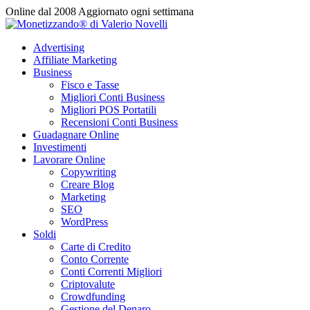
Vai
Online dal 2008
Aggiornato ogni settimana
al
contenuto
Advertising
Affiliate Marketing
Business
Fisco e Tasse
Migliori Conti Business
Migliori POS Portatili
Recensioni Conti Business
Guadagnare Online
Investimenti
Lavorare Online
Copywriting
Creare Blog
Marketing
SEO
WordPress
Soldi
Carte di Credito
Conto Corrente
Conti Correnti Migliori
Criptovalute
Crowdfunding
Gestione del Denaro