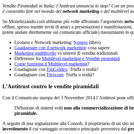
Vendite Piramidali in Italia: l’Antitrust annuncia lo stop? Con un p
è consentito fare nel mondo del
network marketing
e del multilevel m
Su Monetizzando.com abbiamo più volte affrontato l’argomento
netw
offline, spesso tramite inviti di amici a presentazioni e manifestazion
potete andare direttamente sul comunicato ufficiale) riassumiamo in ques
Lyoness e Network marketing:
lyoness
(libro)
Guadagnare con il network marketing
: cosa sapere
Marketing multilivello
vs sistemi di vendita tradizionali
Differenze fra
Multilevel marketing e Vendite piramidali
Come funziona il Multilevel marketing
?
Guadagnare con
EmGoldex
: Truffa o realtà?
Guadagnare con
Flexcom
: Truffa o realtà?
L’Antitrust contro le vendite piramidali
Con il Comunicato stampa del 3 Novembre 2014 l’Antitrust pone uffic
Diffusione di sistemi volti
non alla commercializzazione di ben
piramidale.
A seguito di una segnalazione alla Consob, il proprietario di un sito i
investimento
il cui vantaggio economico principale proveniva dal
pro