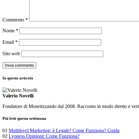
Commento
*
Nome
*
Email
*
Sito web
In questo articolo
Valerio Novelli
Fondatore di Monetizzando dal 2008. Racconto in modo diretto e verific
Più letti questa settimana
01
Multilevel Marketing: è Legale? Come Funziona? Guida
02
Lyoness Opinioni: Come Funziona?