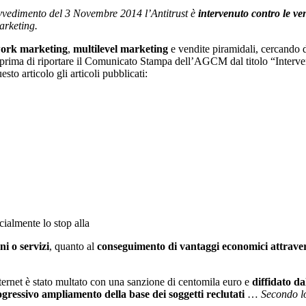
rovvedimento del 3 Novembre 2014 l’Antitrust è
intervenuto contro le ve
arketing.
ork marketing
,
multilevel marketing
e vendite piramidali, cercando d
i, prima di riportare il Comunicato Stampa dell’AGCM dal titolo “Interven
to articolo gli articoli pubblicati:
ialmente lo stop alla
i o servizi
, quanto al
conseguimento di vantaggi economici attravers
nternet è stato multato con una sanzione di centomila euro e
diffidato da
gressivo ampliamento della base dei soggetti reclutati
…
Secondo lo