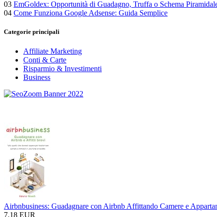
03
EmGoldex: Opportunità di Guadagno, Truffa o Schema Piramidal
04
Come Funziona Google Adsense: Guida Semplice
Categorie principali
Affiliate Marketing
Conti & Carte
Risparmio & Investimenti
Business
Airbnbusiness: Guadagnare con Airbnb Affittando Camere e Appartame
7,18 EUR