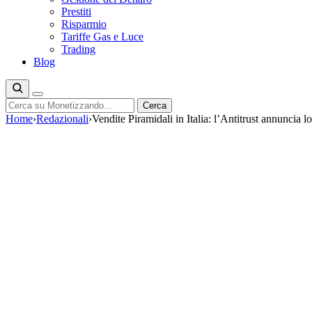
Prestiti
Risparmio
Tariffe Gas e Luce
Trading
Blog
Cerca
Cerca
Home
›
Redazionali
›
Vendite Piramidali in Italia: l’Antitrust annuncia l