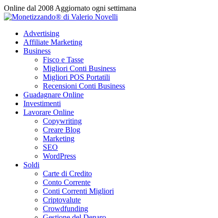
Vai
Online dal 2008
Aggiornato ogni settimana
al
contenuto
Advertising
Affiliate Marketing
Business
Fisco e Tasse
Migliori Conti Business
Migliori POS Portatili
Recensioni Conti Business
Guadagnare Online
Investimenti
Lavorare Online
Copywriting
Creare Blog
Marketing
SEO
WordPress
Soldi
Carte di Credito
Conto Corrente
Conti Correnti Migliori
Criptovalute
Crowdfunding
Gestione del Denaro