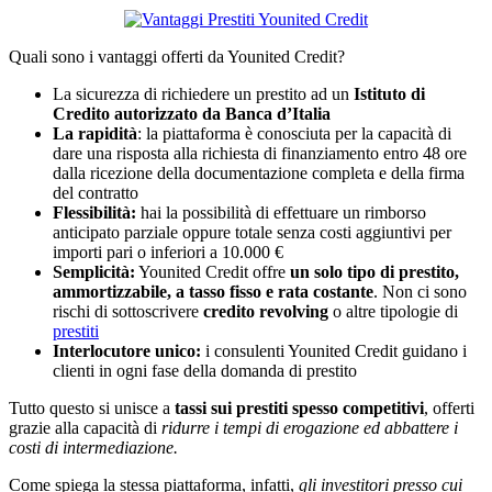
Quali sono i vantaggi offerti da Younited Credit?
La sicurezza di richiedere un prestito ad un
Istituto di
Credito autorizzato da Banca d’Italia
La rapidità
: la piattaforma è conosciuta per la capacità di
dare una risposta alla richiesta di finanziamento entro 48 ore
dalla ricezione della documentazione completa e della firma
del contratto
Flessibilità:
hai la possibilità di effettuare un rimborso
anticipato parziale oppure totale senza costi aggiuntivi per
importi pari o inferiori a 10.000 €
Semplicità:
Younited Credit offre
un solo tipo di prestito,
ammortizzabile, a tasso fisso e rata costante
. Non ci sono
rischi di sottoscrivere
credito revolving
o altre tipologie di
prestiti
Interlocutore unico:
i consulenti Younited Credit guidano i
clienti in ogni fase della domanda di prestito
Tutto questo si unisce a
tassi sui prestiti spesso competitivi
, offerti
grazie alla capacità di
ridurre i tempi di erogazione ed abbattere i
costi di intermediazione.
Come spiega la stessa piattaforma, infatti,
gli investitori presso cui