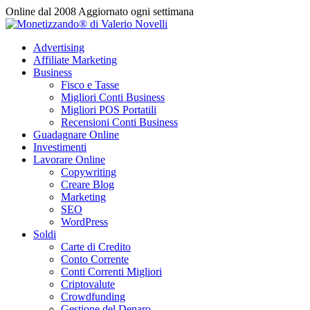
Vai
Online dal 2008
Aggiornato ogni settimana
al
contenuto
Advertising
Affiliate Marketing
Business
Fisco e Tasse
Migliori Conti Business
Migliori POS Portatili
Recensioni Conti Business
Guadagnare Online
Investimenti
Lavorare Online
Copywriting
Creare Blog
Marketing
SEO
WordPress
Soldi
Carte di Credito
Conto Corrente
Conti Correnti Migliori
Criptovalute
Crowdfunding
Gestione del Denaro