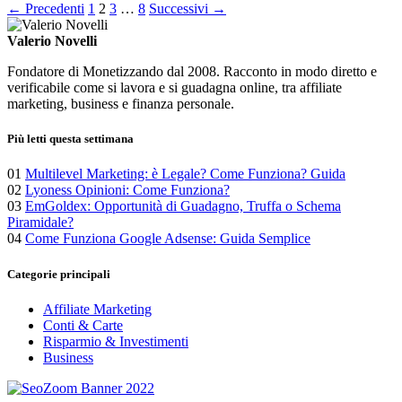
Paginazione
← Precedenti
1
2
3
…
8
Successivi →
degli
Valerio Novelli
articoli
Fondatore di Monetizzando dal 2008. Racconto in modo diretto e
verificabile come si lavora e si guadagna online, tra affiliate
marketing, business e finanza personale.
Più letti questa settimana
01
Multilevel Marketing: è Legale? Come Funziona? Guida
02
Lyoness Opinioni: Come Funziona?
03
EmGoldex: Opportunità di Guadagno, Truffa o Schema
Piramidale?
04
Come Funziona Google Adsense: Guida Semplice
Categorie principali
Affiliate Marketing
Conti & Carte
Risparmio & Investimenti
Business