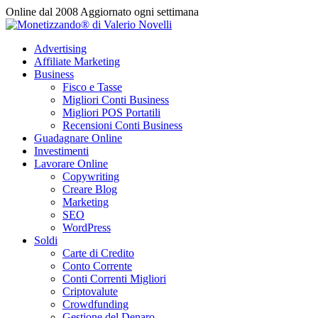
Vai
Online dal 2008
Aggiornato ogni settimana
al
contenuto
Advertising
Affiliate Marketing
Business
Fisco e Tasse
Migliori Conti Business
Migliori POS Portatili
Recensioni Conti Business
Guadagnare Online
Investimenti
Lavorare Online
Copywriting
Creare Blog
Marketing
SEO
WordPress
Soldi
Carte di Credito
Conto Corrente
Conti Correnti Migliori
Criptovalute
Crowdfunding
Gestione del Denaro