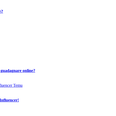
e?
i guadagnare online?
Influencer!