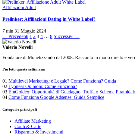
Affiliazioni Adult
Prelinker: Affiliazioni Dating in White Label?
7 min
31 Maggio 2024
Paginazione
← Precedenti
1
2
3
4
…
8
Successivi →
degli
Valerio Novelli
articoli
Fondatore di Monetizzando dal 2008. Racconto in modo diretto e verific
Più letti questa settimana
01
Multilevel Marketing: è Legale? Come Funziona? Guida
02
Lyoness Opinioni: Come Funziona?
03
EmGoldex: Opportunità di Guadagno, Truffa o Schema Piramidal
04
Come Funziona Google Adsense: Guida Semplice
Categorie principali
Affiliate Marketing
Conti & Carte
Risparmio & Investimenti