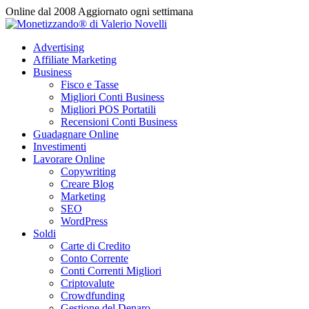
Vai
Online dal 2008
Aggiornato ogni settimana
al
contenuto
Advertising
Affiliate Marketing
Business
Fisco e Tasse
Migliori Conti Business
Migliori POS Portatili
Recensioni Conti Business
Guadagnare Online
Investimenti
Lavorare Online
Copywriting
Creare Blog
Marketing
SEO
WordPress
Soldi
Carte di Credito
Conto Corrente
Conti Correnti Migliori
Criptovalute
Crowdfunding
Gestione del Denaro