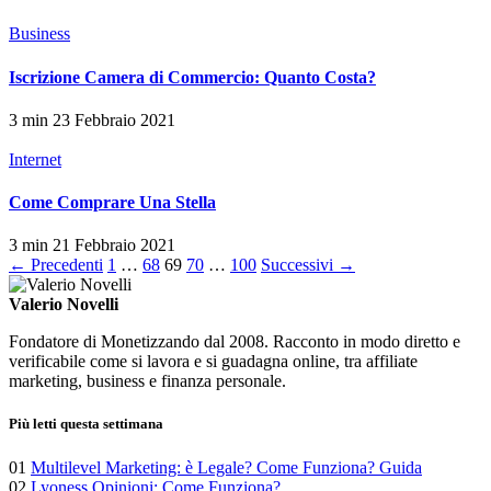
Business
Iscrizione Camera di Commercio: Quanto Costa?
3 min
23 Febbraio 2021
Internet
Come Comprare Una Stella
3 min
21 Febbraio 2021
Paginazione
← Precedenti
1
…
68
69
70
…
100
Successivi →
degli
Valerio Novelli
articoli
Fondatore di Monetizzando dal 2008. Racconto in modo diretto e
verificabile come si lavora e si guadagna online, tra affiliate
marketing, business e finanza personale.
Più letti questa settimana
01
Multilevel Marketing: è Legale? Come Funziona? Guida
02
Lyoness Opinioni: Come Funziona?