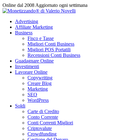
Vai
Online dal 2008
Aggiornato ogni settimana
al
contenuto
Advertising
Affiliate Marketing
Business
Fisco e Tasse
Migliori Conti Business
Migliori POS Portatili
Recensioni Conti Business
Guadagnare Online
Investimenti
Lavorare Online
Copywriting
Creare Blog
Marketing
SEO
WordPress
Soldi
Carte di Credito
Conto Corrente
Conti Correnti Migliori
Criptovalute
Crowdfunding
Gestione del Denaro