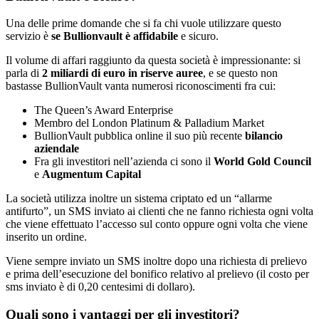
Una delle prime domande che si fa chi vuole utilizzare questo
servizio è
se Bullionvault è affidabile
e sicuro.
Il volume di affari raggiunto da questa società è impressionante: si
parla di
2 miliardi di euro in riserve auree
, e se questo non
bastasse BullionVault vanta numerosi riconoscimenti fra cui:
The Queen’s Award Enterprise
Membro del London Platinum & Palladium Market
BullionVault pubblica online il suo più recente
bilancio
aziendale
Fra gli investitori nell’azienda ci sono il
World Gold Council
e
Augmentum Capital
La società utilizza inoltre un sistema criptato ed un “allarme
antifurto”, un SMS inviato ai clienti che ne fanno richiesta ogni volta
che viene effettuato l’accesso sul conto oppure ogni volta che viene
inserito un ordine.
Viene sempre inviato un SMS inoltre dopo una richiesta di prelievo
e prima dell’esecuzione del bonifico relativo al prelievo (il costo per
sms inviato è di 0,20 centesimi di dollaro).
Quali sono i vantaggi per gli investitori?