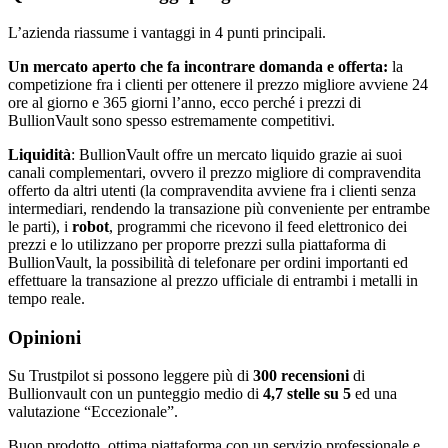
L’azienda riassume i vantaggi in 4 punti principali.
Un mercato aperto che fa incontrare domanda e offerta:
la
competizione fra i clienti per ottenere il prezzo migliore avviene 24
ore al giorno e 365 giorni l’anno, ecco perché i prezzi di
BullionVault sono spesso estremamente competitivi.
Liquidità
: BullionVault offre un mercato liquido grazie ai suoi
canali complementari, ovvero il prezzo migliore di compravendita
offerto da altri utenti (la compravendita avviene fra i clienti senza
intermediari, rendendo la transazione più conveniente per entrambe
le parti), i
robot
, programmi che ricevono il feed elettronico dei
prezzi e lo utilizzano per proporre prezzi sulla piattaforma di
BullionVault, la possibilità di telefonare per ordini importanti ed
effettuare la transazione al prezzo ufficiale di entrambi i metalli in
tempo reale.
Opinioni
Su Trustpilot si possono leggere più di
300 recensioni
di
Bullionvault con un punteggio medio di
4,7 stelle su 5
ed una
valutazione “Eccezionale”.
Buon prodotto, ottima piattaforma con un servizio professionale e