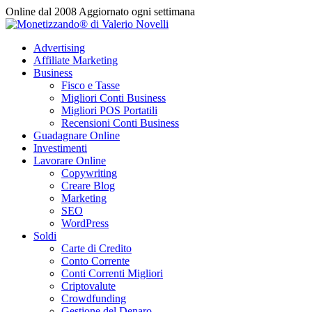
Vai
Online dal 2008
Aggiornato ogni settimana
al
contenuto
Advertising
Affiliate Marketing
Business
Fisco e Tasse
Migliori Conti Business
Migliori POS Portatili
Recensioni Conti Business
Guadagnare Online
Investimenti
Lavorare Online
Copywriting
Creare Blog
Marketing
SEO
WordPress
Soldi
Carte di Credito
Conto Corrente
Conti Correnti Migliori
Criptovalute
Crowdfunding
Gestione del Denaro