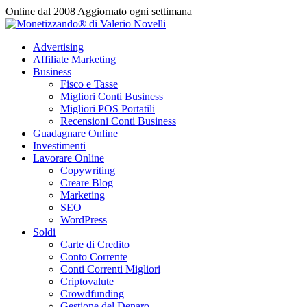
Vai
Online dal 2008
Aggiornato ogni settimana
al
contenuto
Advertising
Affiliate Marketing
Business
Fisco e Tasse
Migliori Conti Business
Migliori POS Portatili
Recensioni Conti Business
Guadagnare Online
Investimenti
Lavorare Online
Copywriting
Creare Blog
Marketing
SEO
WordPress
Soldi
Carte di Credito
Conto Corrente
Conti Correnti Migliori
Criptovalute
Crowdfunding
Gestione del Denaro