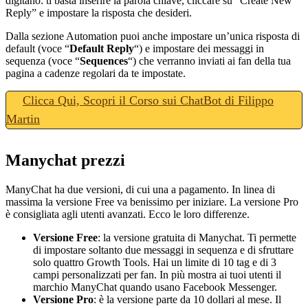
digitano: ti basta inserire la parola chiave, cliccare su “Create New
Reply” e impostare la risposta che desideri.
Dalla sezione Automation puoi anche impostare un’unica risposta di
default (voce “
Default Reply
“) e impostare dei messaggi in
sequenza (voce “
Sequences
“) che verranno inviati ai fan della tua
pagina a cadenze regolari da te impostate.
Clicca Qui, Scopri il Corso sui ChatBot di Filippo
Martin
Manychat prezzi
ManyChat ha due versioni, di cui una a pagamento. In linea di
massima la versione Free va benissimo per iniziare. La versione Pro
è consigliata agli utenti avanzati. Ecco le loro differenze.
Versione Free
: la versione gratuita di Manychat. Ti permette
di impostare soltanto due messaggi in sequenza e di sfruttare
solo quattro Growth Tools. Hai un limite di 10 tag e di 3
campi personalizzati per fan. In più mostra ai tuoi utenti il
marchio ManyChat quando usano Facebook Messenger.
Versione Pro
: è la versione parte da 10 dollari al mese. Il