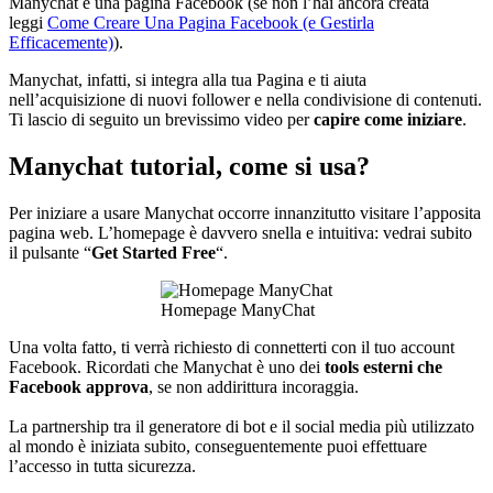
Manychat è una pagina Facebook (se non l’hai ancora creata
leggi
Come Creare Una Pagina Facebook (e Gestirla
Efficacemente)
).
Manychat, infatti, si integra alla tua Pagina e ti aiuta
nell’acquisizione di nuovi follower e nella condivisione di contenuti.
Ti lascio di seguito un brevissimo video per
capire come iniziare
.
Manychat tutorial, come si usa?
Per iniziare a usare Manychat occorre innanzitutto visitare l’apposita
pagina web. L’homepage è davvero snella e intuitiva: vedrai subito
il pulsante “
Get Started Free
“.
Homepage ManyChat
Una volta fatto, ti verrà richiesto di connetterti con il tuo account
Facebook. Ricordati che Manychat è uno dei
tools esterni che
Facebook approva
, se non addirittura incoraggia.
La partnership tra il generatore di bot e il social media più utilizzato
al mondo è iniziata subito, conseguentemente puoi effettuare
l’accesso in tutta sicurezza.