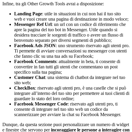
Infine, tra gli Other Growth Tools avrai a disposizione:
Landing Page
: utile in situazioni in cui non hai il tuo sito
web e vuoi creare una pagina di destinazione in modo veloce;
Messenger Ref Url
: un url con un codice di riferimento che
apre la pagina del tuo bot in Messenger. Utile quando si
desidera tracciare le sorgenti di traffico o avere un flusso di
benvenuto separato per diversi segmenti di pubblico;
Facebook Ads JSON
: uno strumento riservato agli utenti pro.
Ti permette di avviare conversazioni su messenger con utenti
che fanno clic su una tua ads su Facebook;
Facebook Comments
: attualmente in beta, ti consente di
convertire in fan tutti gli utenti che commentano un post
specifico sulla tua pagina;
Customer Chat
: una sistema di chatbot da integrare nel tuo
sito web;
CheckBox
: riservato agli utenti pro, è una caselle che si può
integrare all’interno del tuo sito per permettere ai tuoi clienti di
guardare lo stato del loro ordine;
Facebook Messenger Code
: riservato agli utenti pro, ti
consente di integrare nel tuo sito web un codice da
scannerizzare per avviare la chat su Facebook Messenger.
Dunque, da questa sezione puoi personalizzare un numero di widget
e finestre che servono per
incoraggiare le persone a interagire con