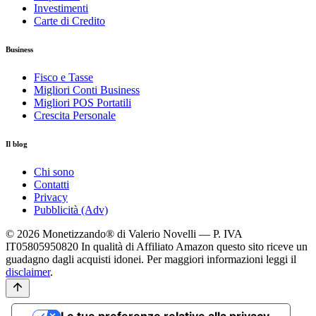
Investimenti
Carte di Credito
Business
Fisco e Tasse
Migliori Conti Business
Migliori POS Portatili
Crescita Personale
Il blog
Chi sono
Contatti
Privacy
Pubblicità (Adv)
© 2026 Monetizzando® di Valerio Novelli — P. IVA
IT05805950820
In qualità di Affiliato Amazon questo sito riceve un
guadagno dagli acquisti idonei. Per maggiori informazioni leggi il
disclaimer
.