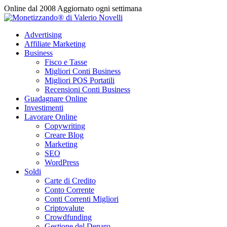
Vai
Online dal 2008
Aggiornato ogni settimana
al
contenuto
Advertising
Affiliate Marketing
Business
Fisco e Tasse
Migliori Conti Business
Migliori POS Portatili
Recensioni Conti Business
Guadagnare Online
Investimenti
Lavorare Online
Copywriting
Creare Blog
Marketing
SEO
WordPress
Soldi
Carte di Credito
Conto Corrente
Conti Correnti Migliori
Criptovalute
Crowdfunding
Gestione del Denaro