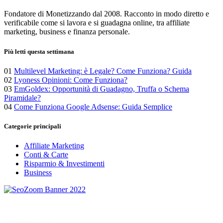
Fondatore di Monetizzando dal 2008. Racconto in modo diretto e
verificabile come si lavora e si guadagna online, tra affiliate
marketing, business e finanza personale.
Più letti questa settimana
01
Multilevel Marketing: è Legale? Come Funziona? Guida
02
Lyoness Opinioni: Come Funziona?
03
EmGoldex: Opportunità di Guadagno, Truffa o Schema
Piramidale?
04
Come Funziona Google Adsense: Guida Semplice
Categorie principali
Affiliate Marketing
Conti & Carte
Risparmio & Investimenti
Business