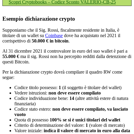
Scopri Cryptobooks – Codice Sconto VALERIO-CB-25
Esempio dichiarazione crypto
Supponiamo che il Sig. Rossi, fiscalmente residente in Italia, è
titolare di un wallet su
Coinbase
dove ha acquistato nel 2021 il
corrispettivo di
50.000 € in bitcoin
.
Al 31 dicembre 2021 il controvalore in euro del suo wallet è pari a
55.000 €
ma il sig. Rossi non ha percepito redditi dalla detenzione di
questi Bitcoin.
Per la dichiarazione crypto dovrà compilare il quadro RW come
segue:
Codice titolo possesso:
1
(il soggetto è titolare del wallet)
Vedere istruzioni:
non deve essere compilato
Codice individuazione bene:
14
(altre attività estere di natura
finanziaria)
Codice stato estero:
non deve essere compilato, va lasciato
vuoto
Quota di possesso
100% se si è unici titolari del wallet
Criterio di determinazione del valore:
1
(valore di mercato)
Valore iniziale:
indica il valore di mercato in euro alla data