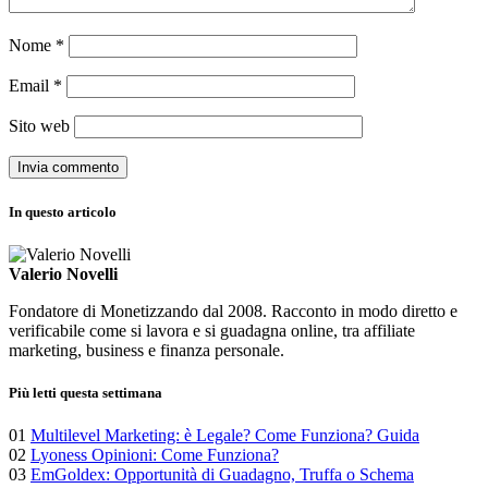
Nome
*
Email
*
Sito web
In questo articolo
Valerio Novelli
Fondatore di Monetizzando dal 2008. Racconto in modo diretto e
verificabile come si lavora e si guadagna online, tra affiliate
marketing, business e finanza personale.
Più letti questa settimana
01
Multilevel Marketing: è Legale? Come Funziona? Guida
02
Lyoness Opinioni: Come Funziona?
03
EmGoldex: Opportunità di Guadagno, Truffa o Schema