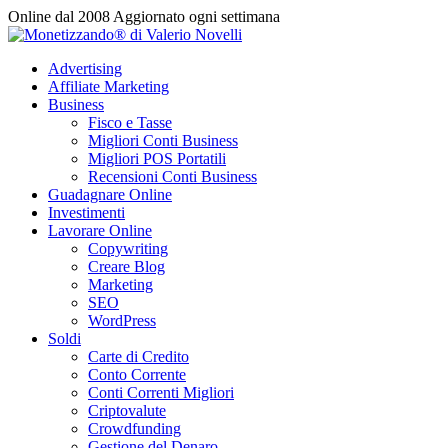
Vai
Online dal 2008
Aggiornato ogni settimana
al
contenuto
Advertising
Affiliate Marketing
Business
Fisco e Tasse
Migliori Conti Business
Migliori POS Portatili
Recensioni Conti Business
Guadagnare Online
Investimenti
Lavorare Online
Copywriting
Creare Blog
Marketing
SEO
WordPress
Soldi
Carte di Credito
Conto Corrente
Conti Correnti Migliori
Criptovalute
Crowdfunding
Gestione del Denaro