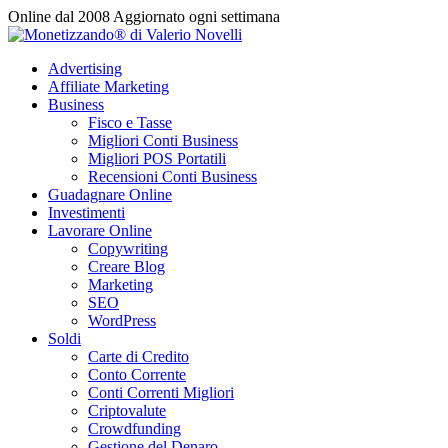
Vai
Online dal 2008
Aggiornato ogni settimana
al
contenuto
Advertising
Affiliate Marketing
Business
Fisco e Tasse
Migliori Conti Business
Migliori POS Portatili
Recensioni Conti Business
Guadagnare Online
Investimenti
Lavorare Online
Copywriting
Creare Blog
Marketing
SEO
WordPress
Soldi
Carte di Credito
Conto Corrente
Conti Correnti Migliori
Criptovalute
Crowdfunding
Gestione del Denaro