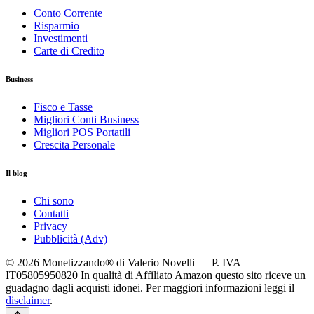
Conto Corrente
Risparmio
Investimenti
Carte di Credito
Business
Fisco e Tasse
Migliori Conti Business
Migliori POS Portatili
Crescita Personale
Il blog
Chi sono
Contatti
Privacy
Pubblicità (Adv)
© 2026 Monetizzando® di Valerio Novelli — P. IVA
IT05805950820
In qualità di Affiliato Amazon questo sito riceve un
guadagno dagli acquisti idonei. Per maggiori informazioni leggi il
disclaimer
.