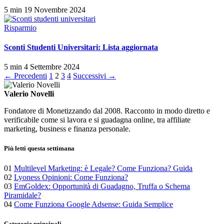
5 min
19 Novembre 2024
Risparmio
Sconti Studenti Universitari: Lista aggiornata
5 min
4 Settembre 2024
Paginazione
← Precedenti
1
2
3
4
Successivi →
degli
Valerio Novelli
articoli
Fondatore di Monetizzando dal 2008. Racconto in modo diretto e
verificabile come si lavora e si guadagna online, tra affiliate
marketing, business e finanza personale.
Più letti questa settimana
01
Multilevel Marketing: è Legale? Come Funziona? Guida
02
Lyoness Opinioni: Come Funziona?
03
EmGoldex: Opportunità di Guadagno, Truffa o Schema
Piramidale?
04
Come Funziona Google Adsense: Guida Semplice
Categorie principali