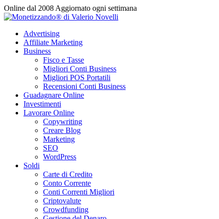
Vai
Online dal 2008
Aggiornato ogni settimana
al
contenuto
Advertising
Affiliate Marketing
Business
Fisco e Tasse
Migliori Conti Business
Migliori POS Portatili
Recensioni Conti Business
Guadagnare Online
Investimenti
Lavorare Online
Copywriting
Creare Blog
Marketing
SEO
WordPress
Soldi
Carte di Credito
Conto Corrente
Conti Correnti Migliori
Criptovalute
Crowdfunding
Gestione del Denaro