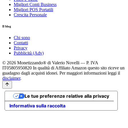
Migliori Conti Business
Migliori POS Portatili
Crescita Personale
Il blog
Chi sono
Contatti
Privacy
Pubblicità (Adv)
© 2026 Monetizzando® di Valerio Novelli — P. IVA
IT05805950820
In qualità di Affiliato Amazon questo sito riceve un
guadagno dagli acquisti idonei. Per maggiori informazioni leggi il
disclaimer
.
Le tue preferenze relative alla privacy
Informativa sulla raccolta