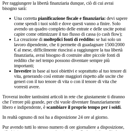
Per raggiungere la libertà finanziaria dunque, ciò di cui avrai
bisogno sarà:
Una corretta
pianificazione fiscale e finanziaria:
devi sapere
come spendi i tuoi soldi e dove questi vanno a finire. Solo
avendo un quadro completo delle entrate e delle uscite potrai
capire come ottimizzare il tuo flusso di cassa (o cash flow);
La creazione di
molteplici fonti di reddito:
se hai solo un
lavoro dipendente, che ti permette di guadagnare 1500/2000
€ al mese, difficilmente riuscirai a raggiungere la tua libertà
finanziaria, avrai bisogno di costruire altre piccole fonti di
reddito che nel tempo possono diventare sempre più
importanti;
Investire
in base ai tuoi obiettivi e soprattutto al tuo tenore di
vita, generando così entrate maggiori rispetto alle uscite che
generi con il tuo tenore di vita o con il tenore di vita che
vorresti avere.
Troverai inoltre tantissimi articoli in rete che giustamente ti diranno
che l’errore più grande, per chi vuole diventare finanziariamente
libero e indipendente, è
scambiare il proprio tempo per i soldi
.
In realtà ognuno di noi ha a disposizione 24 ore al giorno.
Pur avendo tutti lo stesso numero di ore giornaliere a disposizione,