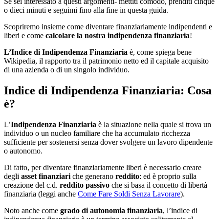
Se sei interessato a questi argomenti- mettiti comodo, prenditi cinque
o dieci minuti e seguimi fino alla fine in questa guida.
Scopriremo insieme come diventare finanziariamente indipendenti e
liberi e come
calcolare la nostra indipendenza finanziaria
!
L’Indice di Indipendenza Finanziaria
è, come spiega bene
Wikipedia, il rapporto tra il patrimonio netto ed il capitale acquisito
di una azienda o di un singolo individuo.
Indice di Indipendenza Finanziaria: Cosa
è?
L’
Indipendenza Finanziaria
è la situazione nella quale si trova un
individuo o un nucleo familiare che ha accumulato ricchezza
sufficiente per sostenersi senza dover svolgere un lavoro dipendente
o autonomo.
Di fatto, per diventare finanziariamente liberi è necessario creare
degli
asset finanziari
che generano
reddito
: ed è proprio sulla
creazione del c.d.
reddito passivo
che si basa il concetto di libertà
finanziaria (leggi anche
Come Fare Soldi Senza Lavorare
).
Noto anche come
grado di autonomia finanziaria
, l’indice di