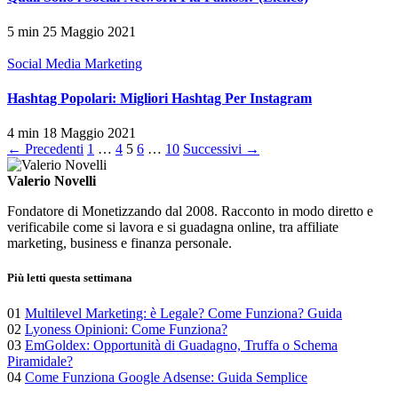
5 min
25 Maggio 2021
Social Media Marketing
Hashtag Popolari: Migliori Hashtag Per Instagram
4 min
18 Maggio 2021
Paginazione
← Precedenti
1
…
4
5
6
…
10
Successivi →
degli
Valerio Novelli
articoli
Fondatore di Monetizzando dal 2008. Racconto in modo diretto e
verificabile come si lavora e si guadagna online, tra affiliate
marketing, business e finanza personale.
Più letti questa settimana
01
Multilevel Marketing: è Legale? Come Funziona? Guida
02
Lyoness Opinioni: Come Funziona?
03
EmGoldex: Opportunità di Guadagno, Truffa o Schema
Piramidale?
04
Come Funziona Google Adsense: Guida Semplice