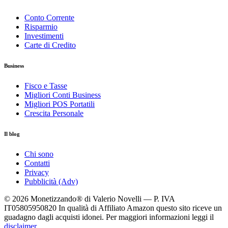
Conto Corrente
Risparmio
Investimenti
Carte di Credito
Business
Fisco e Tasse
Migliori Conti Business
Migliori POS Portatili
Crescita Personale
Il blog
Chi sono
Contatti
Privacy
Pubblicità (Adv)
© 2026 Monetizzando® di Valerio Novelli — P. IVA
IT05805950820
In qualità di Affiliato Amazon questo sito riceve un
guadagno dagli acquisti idonei. Per maggiori informazioni leggi il
disclaimer
.