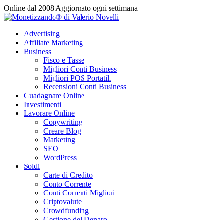
Vai
Online dal 2008
Aggiornato ogni settimana
al
contenuto
Advertising
Affiliate Marketing
Business
Fisco e Tasse
Migliori Conti Business
Migliori POS Portatili
Recensioni Conti Business
Guadagnare Online
Investimenti
Lavorare Online
Copywriting
Creare Blog
Marketing
SEO
WordPress
Soldi
Carte di Credito
Conto Corrente
Conti Correnti Migliori
Criptovalute
Crowdfunding
Gestione del Denaro