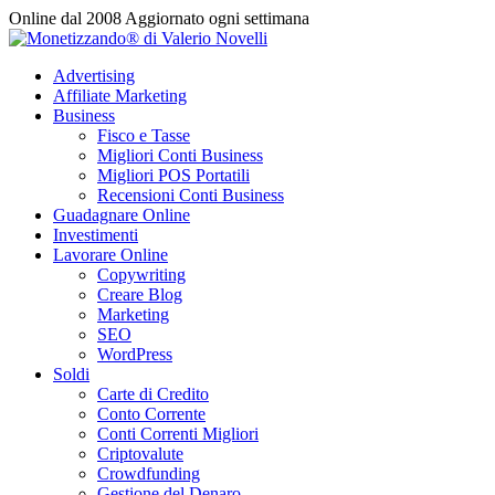
Vai
Online dal 2008
Aggiornato ogni settimana
al
contenuto
Advertising
Affiliate Marketing
Business
Fisco e Tasse
Migliori Conti Business
Migliori POS Portatili
Recensioni Conti Business
Guadagnare Online
Investimenti
Lavorare Online
Copywriting
Creare Blog
Marketing
SEO
WordPress
Soldi
Carte di Credito
Conto Corrente
Conti Correnti Migliori
Criptovalute
Crowdfunding
Gestione del Denaro