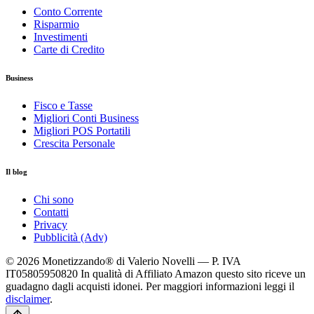
Conto Corrente
Risparmio
Investimenti
Carte di Credito
Business
Fisco e Tasse
Migliori Conti Business
Migliori POS Portatili
Crescita Personale
Il blog
Chi sono
Contatti
Privacy
Pubblicità (Adv)
© 2026 Monetizzando® di Valerio Novelli — P. IVA
IT05805950820
In qualità di Affiliato Amazon questo sito riceve un
guadagno dagli acquisti idonei. Per maggiori informazioni leggi il
disclaimer
.