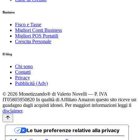
Business
Fisco e Tasse
Migliori Conti Business
Migliori POS Portatili
Crescita Personale
Il blog
Chi sono
Contatti
Privacy
Pubblicità (Adv)
© 2026 Monetizzando® di Valerio Novelli — P. IVA
IT05805950820
In qualità di Affiliato Amazon questo sito riceve un
guadagno dagli acquisti idonei. Per maggiori informazioni leggi il
disclaimer
.
Le tue preferenze relative alla privacy