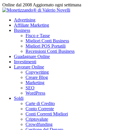
Vai
Online dal 2008
Aggiornato ogni settimana
al
contenuto
Advertising
Affiliate Marketing
Business
Fisco e Tasse
Migliori Conti Business
Migliori POS Portatili
Recensioni Conti Business
Guadagnare Online
Investimenti
Lavorare Online
Copywriting
Creare Blog
Marketing
SEO
WordPress
Soldi
Carte di Credito
Conto Corrente
Conti Correnti Migliori
Criptovalute
Crowdfunding
Gestione del Denaro