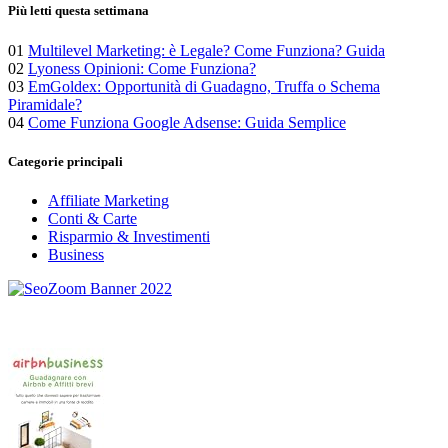
Più letti questa settimana
01
Multilevel Marketing: è Legale? Come Funziona? Guida
02
Lyoness Opinioni: Come Funziona?
03
EmGoldex: Opportunità di Guadagno, Truffa o Schema
Piramidale?
04
Come Funziona Google Adsense: Guida Semplice
Categorie principali
Affiliate Marketing
Conti & Carte
Risparmio & Investimenti
Business