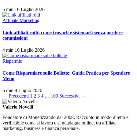
5 min
10 Luglio 2026
Affiliate Marketing
Link affiliati rotti: come trovarli e sistemarli senza perdere
commissioni
4 min
10 Luglio 2026
Risparmio
Come Risparmiare sulle Bollette: Guida Pratica per Spendere
Meno
6 min
9 Luglio 2026
Paginazione
← Precedenti
1
2
3
4
…
100
Successivi →
degli
Valerio Novelli
articoli
Fondatore di Monetizzando dal 2008. Racconto in modo diretto e
verificabile come si lavora e si guadagna online, tra affiliate
marketing, business e finanza personale.