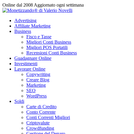
Vai
Online dal 2008
Aggiornato ogni settimana
al
contenuto
Advertising
Affiliate Marketing
Business
Fisco e Tasse
Migliori Conti Business
Migliori POS Portatili
Recensioni Conti Business
Guadagnare Online
Investimenti
Lavorare Online
Copywriting
Creare Blog
Marketing
SEO
WordPress
Soldi
Carte di Credito
Conto Corrente
Conti Correnti Migliori
Criptovalute
Crowdfunding
Gestione del Denaro