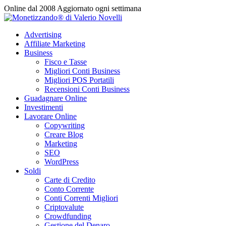
Vai
Online dal 2008
Aggiornato ogni settimana
al
contenuto
Advertising
Affiliate Marketing
Business
Fisco e Tasse
Migliori Conti Business
Migliori POS Portatili
Recensioni Conti Business
Guadagnare Online
Investimenti
Lavorare Online
Copywriting
Creare Blog
Marketing
SEO
WordPress
Soldi
Carte di Credito
Conto Corrente
Conti Correnti Migliori
Criptovalute
Crowdfunding
Gestione del Denaro