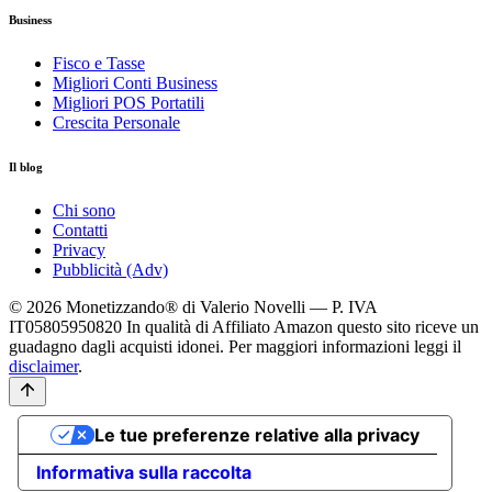
Business
Fisco e Tasse
Migliori Conti Business
Migliori POS Portatili
Crescita Personale
Il blog
Chi sono
Contatti
Privacy
Pubblicità (Adv)
© 2026 Monetizzando® di Valerio Novelli — P. IVA
IT05805950820
In qualità di Affiliato Amazon questo sito riceve un
guadagno dagli acquisti idonei. Per maggiori informazioni leggi il
disclaimer
.
Le tue preferenze relative alla privacy
Informativa sulla raccolta