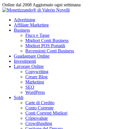
Vai
Online dal 2008
Aggiornato ogni settimana
al
contenuto
Advertising
Affiliate Marketing
Business
Fisco e Tasse
Migliori Conti Business
Migliori POS Portatili
Recensioni Conti Business
Guadagnare Online
Investimenti
Lavorare Online
Copywriting
Creare Blog
Marketing
SEO
WordPress
Soldi
Carte di Credito
Conto Corrente
Conti Correnti Migliori
Criptovalute
Crowdfunding
Gestione del Denaro