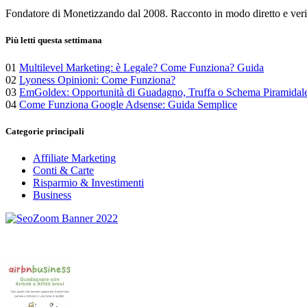
articoli
Fondatore di Monetizzando dal 2008. Racconto in modo diretto e verific
Più letti questa settimana
01
Multilevel Marketing: è Legale? Come Funziona? Guida
02
Lyoness Opinioni: Come Funziona?
03
EmGoldex: Opportunità di Guadagno, Truffa o Schema Piramidal
04
Come Funziona Google Adsense: Guida Semplice
Categorie principali
Affiliate Marketing
Conti & Carte
Risparmio & Investimenti
Business