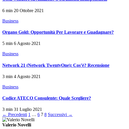
6 min
20 Ottobre 2021
Business
Organo Gold: Opportunità Per Lavorare e Guadagnare?
5 min
6 Agosto 2021
Business
Network 21 (Network TwentyOne): Cos’è? Recensione
3 min
4 Agosto 2021
Business
Codice ATECO Consulente: Quale Scegliere?
3 min
31 Luglio 2021
Paginazione
← Precedenti
1
…
6
7
8
Successivi →
degli
Valerio Novelli