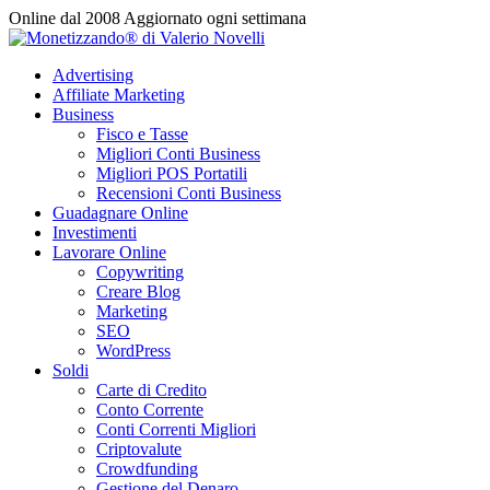
Vai
Online dal 2008
Aggiornato ogni settimana
al
contenuto
Advertising
Affiliate Marketing
Business
Fisco e Tasse
Migliori Conti Business
Migliori POS Portatili
Recensioni Conti Business
Guadagnare Online
Investimenti
Lavorare Online
Copywriting
Creare Blog
Marketing
SEO
WordPress
Soldi
Carte di Credito
Conto Corrente
Conti Correnti Migliori
Criptovalute
Crowdfunding
Gestione del Denaro