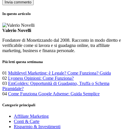
In questo articolo
Valerio Novelli
Fondatore di Monetizzando dal 2008. Racconto in modo diretto e
verificabile come si lavora e si guadagna online, tra affiliate
marketing, business e finanza personale.
Più letti questa settimana
01
Multilevel Marketing: è Legale? Come Funziona? Guida
02
Lyoness Opinioni: Come Funziona?
03
EmGoldex: Opportunità di Guadagno, Truffa o Schema
Piramidale?
04
Come Funziona Google Adsense: Guida Semplice
Categorie principali
Affiliate Marketing
Conti & Carte
Risparmio & Investimenti