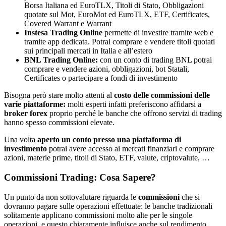
Borsa Italiana ed EuroTLX, Titoli di Stato, Obbligazioni
quotate sul Mot, EuroMot ed EuroTLX, ETF, Certificates,
Covered Warrant e Warrant
Instesa Trading Online
permette di investire tramite web e
tramite app dedicata. Potrai comprare e vendere titoli quotati
sui principali mercati in Italia e all’estero
BNL Trading Online:
con un conto di trading BNL potrai
comprare e vendere azioni, obbligazioni, bot Statali,
Certificates o partecipare a fondi di investimento
Bisogna però stare molto attenti al
costo delle commissioni delle
varie piattaforme:
molti esperti infatti preferiscono affidarsi a
broker forex
proprio perché le banche che offrono servizi di trading
hanno spesso commissioni elevate.
Una volta
aperto un conto presso una piattaforma di
investimento
potrai avere accesso ai mercati finanziari e comprare
azioni, materie prime, titoli di Stato, ETF, valute, criptovalute, …
Commissioni Trading: Cosa Sapere?
Un punto da non sottovalutare riguarda le
commissioni
che si
dovranno pagare sulle operazioni effettuate: le banche tradizionali
solitamente applicano commissioni molto alte per le singole
operazioni, e questo chiaramente influisce anche sul rendimento