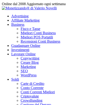
Vai
Online dal 2008
Aggiornato ogni settimana
al
contenuto
Advertising
Affiliate Marketing
Business
Fisco e Tasse
Migliori Conti Business
Migliori POS Portatili
Recensioni Conti Business
Guadagnare Online
Investimenti
Lavorare Online
Copywriting
Creare Blog
Marketing
SEO
WordPress
Soldi
Carte di Credito
Conto Corrente
Conti Correnti Migliori
Criptovalute
Crowdfunding
Gestione del Denaro