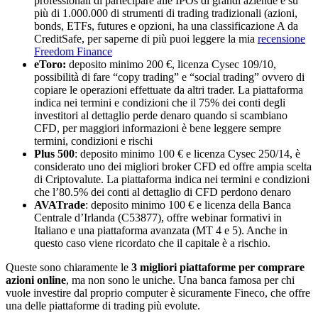
professionali di partecipare alle IPOs di grandi aziende e su
più di 1.000.000 di strumenti di trading tradizionali (azioni,
bonds, ETFs, futures e opzioni, ha una classificazione A da
CreditSafe, per saperne di più puoi leggere la mia
recensione
Freedom Finance
eToro:
deposito minimo 200 €, licenza Cysec 109/10,
possibilità di fare “copy trading” e “social trading” ovvero di
copiare le operazioni effettuate da altri trader. La piattaforma
indica nei termini e condizioni che il 75% dei conti degli
investitori al dettaglio perde denaro quando si scambiano
CFD, per maggiori informazioni è bene leggere sempre
termini, condizioni e rischi
Plus 500
: deposito minimo 100 € e licenza Cysec 250/14, è
considerato uno dei migliori broker CFD ed offre ampia scelta
di Criptovalute. La piattaforma indica nei termini e condizioni
che l’80.5% dei conti al dettaglio di CFD perdono denaro
AVATrade
: deposito minimo 100 € e licenza della Banca
Centrale d’Irlanda (C53877), offre webinar formativi in
Italiano e una piattaforma avanzata (MT 4 e 5). Anche in
questo caso viene ricordato che il capitale è a rischio.
Queste sono chiaramente le
3 migliori piattaforme per comprare
azioni online
, ma non sono le uniche. Una banca famosa per chi
vuole investire dal proprio computer è sicuramente Fineco, che offre
una delle piattaforme di trading più evolute.