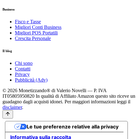
Business
Fisco e Tasse
Migliori Conti Business
Migliori POS Portatili
Crescita Personale
Il blog
Chi sono
Contatti
Privacy
Pubblicità (Adv)
© 2026 Monetizzando® di Valerio Novelli — P. IVA
IT05805950820
In qualità di Affiliato Amazon questo sito riceve un
guadagno dagli acquisti idonei. Per maggiori informazioni leggi il
disclaimer
.
Le tue preferenze relative alla privacy
Informativa sulla raccolta